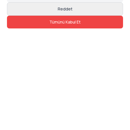
Reddet
Tümünü Kabul Et
İletişim
Adres: Levazım, Korukent Sitesi, Koru
Sokak No:30 Daire:5, 34340
Beşiktaş/Istanbul
Telefon: 0850 840 57 48