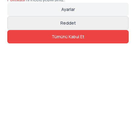
Ayarlar
Reddet
Tümünü Kabul Et
İletişim
Adres: Levazım, Korukent Sitesi, Koru
Sokak No:30 Daire:5, 34340
Beşiktaş/Istanbul