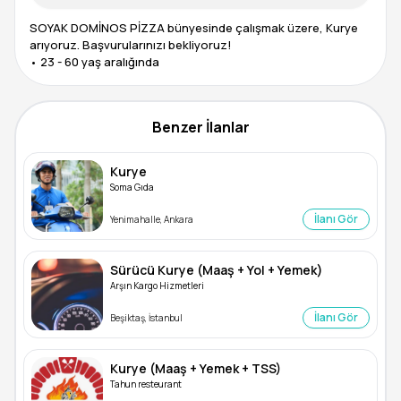
SOYAK DOMİNOS PİZZA bünyesinde çalışmak üzere, Kurye
arıyoruz. Başvurularınızı bekliyoruz!
Benzer İlanlar
Kurye
Soma Gıda
İlanı Gör
Yenimahalle, Ankara
Sürücü Kurye (Maaş + Yol + Yemek)
Arşın Kargo Hizmetleri
İlanı Gör
Beşiktaş, İstanbul
Kurye (Maaş + Yemek + TSS)
Tahun resteurant