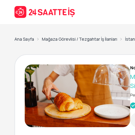
Ana Sayfa
Mağaza Görevlisi / Tezgahtar İş İlanları
İstanb
No
M
S
Pe