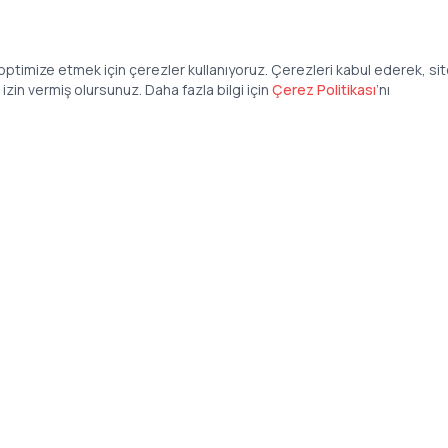
ptimize etmek için çerezler kullanıyoruz. Çerezleri kabul ederek, si
zin vermiş olursunuz. Daha fazla bilgi için
Çerez Politikası
’
nı
Şirket
Anasayfa
İş İlanları
Şirketler İçin
Şirket Giriş
50 840 57 48
Şirket Kayıt
tteis.com