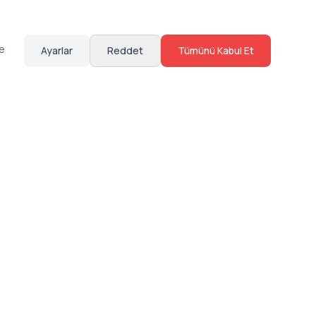
te
Ayarlar
Reddet
Tümünü Kabul Et
Hakkımızda
Sosyal Medya
Bize Ulaş
Instagram
Sıkça Sorulan Sorular
Facebook
Sözleşmeler
X (Twitter)
Linkedin
Youtube