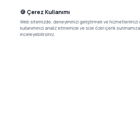
🍪 Çerez Kullanımı
Web sitemizde, deneyiminizi geliştirmek ve hizmetlerimizi o
kullanımınızı analiz etmemize ve size özel içerik sunmamıza i
inceleyebilirsiniz.
İletişim
Adres: Levazım, Korukent Sitesi, Koru
Telefon: 08
Sokak No:30 Daire:5, 34340
dev@24saa