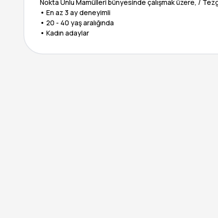
Nokta Unlu Mamülleri bünyesinde çalışmak üzere, / Tezga
• En az 3 ay deneyimli
• 20 - 40 yaş aralığında