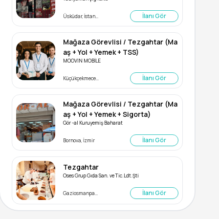
İlanı Gör
Üsküdar, İstanbul
Mağaza Görevlisi / Tezgahtar (Ma
aş + Yol + Yemek + TSS)
MOOVIN MOBİLE
İlanı Gör
Küçükçekmece, İstanbul
Mağaza Görevlisi / Tezgahtar (Ma
aş + Yol + Yemek + Sigorta)
Gör -al Kuruyemiş Baharat
İlanı Gör
Bornova, İzmir
Tezgahtar
Oses Grup Gıda San. ve Tic.Ldt.Şti
İlanı Gör
Gaziosmanpaşa, İstanbul