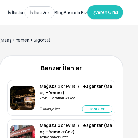
İşveren Girişi
İş İlanları
İş İlanı Ver
Blog
Basında Biz
(Maaş + Yemek + Sigorta)
Benzer İlanlar
Mağaza Görevlisi / Tezgahtar (Ma
aş + Yemek)
Zeyn El Sanatları ve Gıda
İlanı Gör
Ümraniye, İstanbul
Mağaza Görevlisi / Tezgahtar (Ma
aş + Yemek+Sgk)
Tadıyaman çiğ köfte