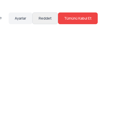
te
Ayarlar
Reddet
Tümünü Kabul Et
Hakkımızda
Sosyal Medya
Bize Ulaş
Instagram
Sıkça Sorulan Sorular
Facebook
Sözleşmeler
X (Twitter)
Linkedin
Youtube