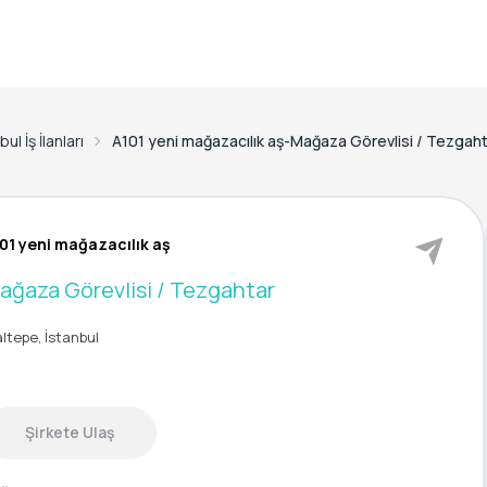
ul İş İlanları
A101 yeni mağazacılık aş-Mağaza Görevlisi / Tezgah
01 yeni mağazacılık aş
ağaza Görevlisi / Tezgahtar
ltepe, İstanbul
Şirkete Ulaş