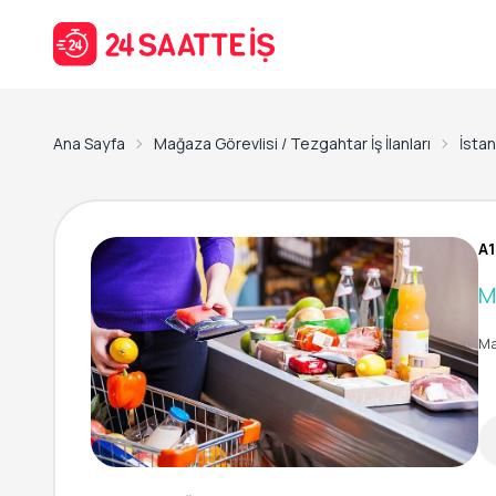
Ana Sayfa
Mağaza Görevlisi / Tezgahtar İş İlanları
İstanb
A1
M
Ma