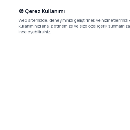
🍪 Çerez Kullanımı
Web sitemizde, deneyiminizi geliştirmek ve hizmetlerimizi o
kullanımınızı analiz etmemize ve size özel içerik sunmamıza i
inceleyebilirsiniz.
İletişim
Adres: Levazım, Korukent Sitesi, Koru
Telefon: 08
Sokak No:30 Daire:5, 34340
dev@24saa