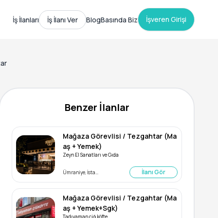
İşveren Girişi
İş İlanları
İş İlanı Ver
Blog
Basında Biz
tar
Benzer İlanlar
Mağaza Görevlisi / Tezgahtar (Ma
aş + Yemek)
Zeyn El Sanatları ve Gıda
İlanı Gör
Ümraniye, İstanbul
Mağaza Görevlisi / Tezgahtar (Ma
aş + Yemek+Sgk)
Tadıyaman çiğ köfte