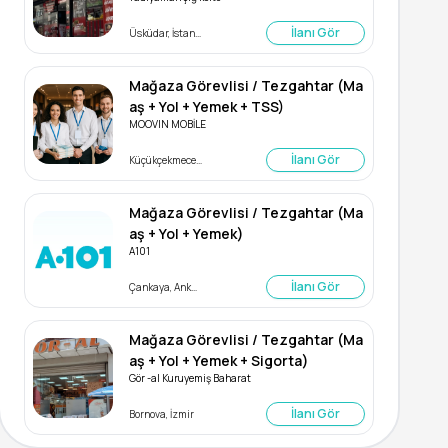
İlanı Gör
Üsküdar, İstanbul
Mağaza Görevlisi / Tezgahtar (Ma
aş + Yol + Yemek + TSS)
MOOVIN MOBİLE
İlanı Gör
Küçükçekmece, İstanbul
Mağaza Görevlisi / Tezgahtar (Ma
aş + Yol + Yemek)
A101
İlanı Gör
Çankaya, Ankara
Mağaza Görevlisi / Tezgahtar (Ma
aş + Yol + Yemek + Sigorta)
Gör -al Kuruyemiş Baharat
İlanı Gör
Bornova, İzmir