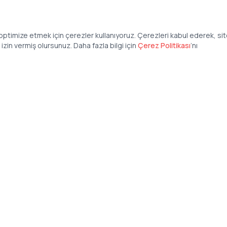
ptimize etmek için çerezler kullanıyoruz. Çerezleri kabul ederek, si
zin vermiş olursunuz. Daha fazla bilgi için
Çerez Politikası
’
nı
Şirket
Anasayfa
İş İlanları
Şirketler İçin
Şirket Giriş
50 840 57 48
Şirket Kayıt
tteis.com