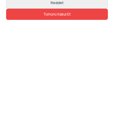
Reddet
Tümünü Kabul Et
İletişim
Adres: Levazım, Korukent Sitesi, Koru
Sokak No:30 Daire:5, 34340
Beşiktaş/Istanbul
Telefon: 0850 840 57 48
dev@24saatteis.com