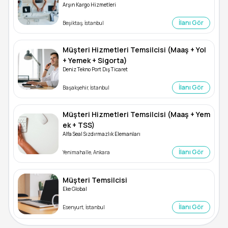
Arşın Kargo Hizmetleri
İlanı Gör
Beşiktaş, İstanbul
Müşteri Hizmetleri Temsilcisi (Maaş + Yol
+ Yemek + Sigorta)
Deniz Tekno Port Dış Ticaret
İlanı Gör
Başakşehir, İstanbul
Müşteri Hizmetleri Temsilcisi (Maaş + Yem
ek + TSS)
Alfa Seal Sızdırmazlık Elemanları
İlanı Gör
Yenimahalle, Ankara
Müşteri Temsilcisi
Eke Global
İlanı Gör
Esenyurt, İstanbul