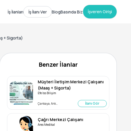
İşveren Girişi
İş İlanları
İş İlanı Ver
Blog
Basında Biz
aş + Sigorta)
Benzer İlanlar
Müşteri İletişim Merkezi Çalışanı
(Maaş + Sigorta)
Efe Iss Bilişim
İlanı Gör
Çankaya, Ankara
Çağrı Merkezi Çalışanı
Ares Medikal