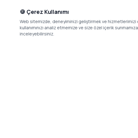
🍪 Çerez Kullanımı
Web sitemizde, deneyiminizi geliştirmek ve hizmetlerimizi o
kullanımınızı analiz etmemize ve size özel içerik sunmamıza i
inceleyebilirsiniz.
İletişim
Adres: Levazım, Korukent Sitesi, Koru
Telefon: 08
Sokak No:30 Daire:5, 34340
dev@24saa