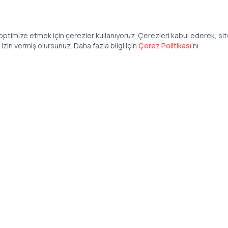
ptimize etmek için çerezler kullanıyoruz. Çerezleri kabul ederek, si
zin vermiş olursunuz. Daha fazla bilgi için
Çerez Politikası
’
nı
Şirket
Anasayfa
İş İlanları
Şirketler İçin
Şirket Giriş
50 840 57 48
Şirket Kayıt
tteis.com