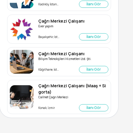
İlanı Gör
Kadıköy, İstanbul
Çağrı Merkezi Çalışanı
Ever yapım
İlanı Gör
Başakşehir, İstanbul
Çağrı Merkezi Çalışanı
Bilişim Teknolojileri Hizmetleri Ltd. Şti.
İlanı Gör
Kâğıthane, İstanbul
Çağrı Merkezi Çalışanı (Maaş + Si
gorta)
Callnet Çağrı Merkezi
İlanı Gör
Konak, İzmir