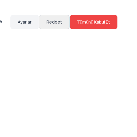
te
Ayarlar
Reddet
Tümünü Kabul Et
Hakkımızda
Sosyal Medya
Bize Ulaş
Instagram
Sıkça Sorulan Sorular
Facebook
Sözleşmeler
X (Twitter)
Linkedin
Youtube