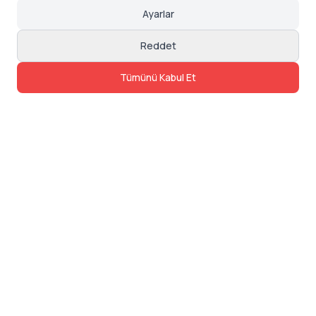
Ayarlar
Reddet
Tümünü Kabul Et
İletişim
Adres: Levazım, Korukent Sitesi, Koru
Sokak No:30 Daire:5, 34340
Beşiktaş/Istanbul