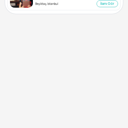
İlanı Gör
Beşiktaş, İstanbul