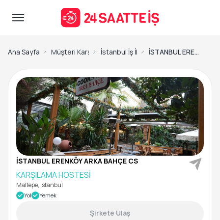
Ana Sayfa
Müşteri Karşılama Görevlisi İş İlanları
İstanbul İş İlanları
İSTANBUL ERENKÖY ARKA BAHÇE CS-KARŞILAMA HOSTESİ
İSTANBUL ERENKÖY ARKA BAHÇE CS
KARŞILAMA HOSTESİ
Maltepe, İstanbul
Yol
Yemek
Şirkete Ulaş