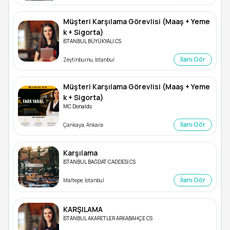
Müşteri Karşılama Görevlisi (Maaş + Yeme
k + Sigorta)
İSTANBUL BÜYÜKYALI CS
İlanı Gör
Zeytinburnu, İstanbul
Müşteri Karşılama Görevlisi (Maaş + Yeme
k + Sigorta)
MC Donalds
İlanı Gör
Çankaya, Ankara
Karşılama
İSTANBUL BAĞDAT CADDESİ CS
İlanı Gör
Maltepe, İstanbul
KARŞILAMA
İSTANBUL AKARETLER ARKABAHÇE CS