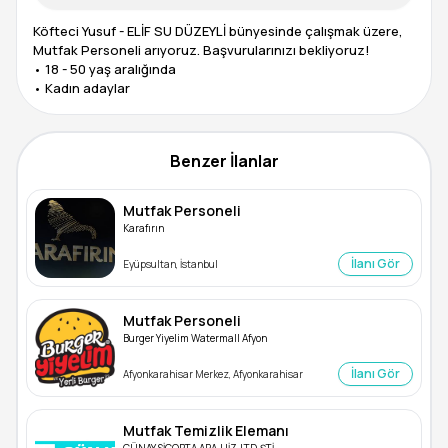
Köfteci Yusuf - ELİF SU DÜZEYLİ bünyesinde çalışmak üzere,
Mutfak Personeli arıyoruz. Başvurularınızı bekliyoruz!
• 18 - 50 yaş aralığında
Benzer İlanlar
Mutfak Personeli
Karafırın
İlanı Gör
Eyüpsultan, İstanbul
Mutfak Personeli
Burger Yiyelim Watermall Afyon
İlanı Gör
Afyonkarahisar Merkez, Afyonkarahisar
Mutfak Temizlik Elemanı