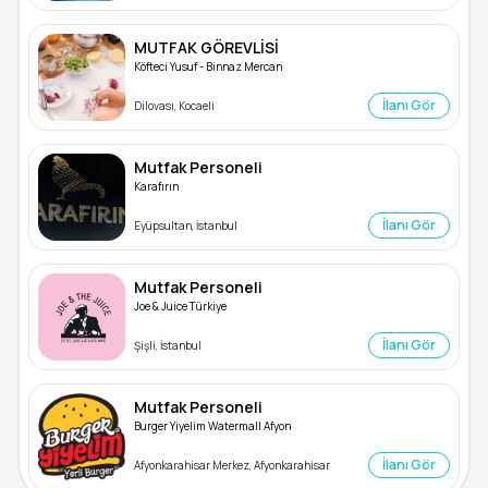
MUTFAK GÖREVLİSİ
Köfteci Yusuf - Binnaz Mercan
İlanı Gör
Dilovası, Kocaeli
Mutfak Personeli
Karafırın
İlanı Gör
Eyüpsultan, İstanbul
Mutfak Personeli
Joe & Juice Türkiye
İlanı Gör
Şişli, İstanbul
Mutfak Personeli
Burger Yiyelim Watermall Afyon
İlanı Gör
Afyonkarahisar Merkez, Afyonkarahisar