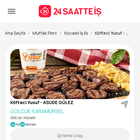
Ana Sayfa
Mutfak Personeli İş İlanları
Kocaeli İş İlanları
Köfteci Yusuf - ASUDE GÜLEZ-GÖLCÜK-KARAMÜRSEL
Köfteci Yusuf - ASUDE GÜLEZ
GÖLCÜK-KARAMÜRSEL
Gölcük, Kocaeli
Yol
Yemek
Şirkete Ulaş