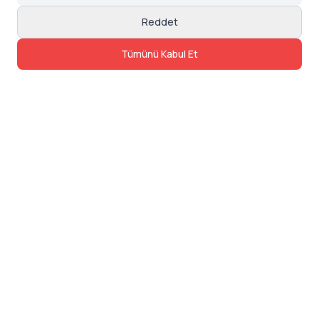
Reddet
Tümünü Kabul Et
İletişim
Adres: Levazım, Korukent Sitesi, Koru
Sokak No:30 Daire:5, 34340
Beşiktaş/Istanbul
Telefon: 0850 840 57 48