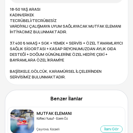
18-50 YAŞ ARASI
KADIN/ERKEK
TECRÜBELİ/TECRÜBESİZ
VARDİYALI ÇALIŞMAYA UYUM SAĞLAYACAK MUTFAK ELEMANI
İHTİYACIMIZ BULUNMAKTADIR.
37.400 ₺ MAAŞ + SGK + YEMEK + SERVİS + ÖZEL TAMAMLAYICI
SAĞLIK SİGORTASI + KASAP REYONUMUZDAN AYLIK GIDA
DESTEĞİ + DOĞUM GÜNÜNLERİNE ÖZEL HEDİYE ÇEKİ +
BAYRAMLARA ÖZEL İKRAMİYE
BAŞİSKELE,GÖLCÜK, KARAMÜRSEL İLÇELERİNDEN
SERVİSİMİZ BULUNMAKTADIR.
Benzer İlanlar
MUTFAK ELEMANI
Köfteci Yusuf - Ecem Öz
İlanı Gör
Çayırova, Kocaeli