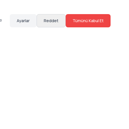
te
Ayarlar
Reddet
Tümünü Kabul Et
Hakkımızda
Sosyal Medya
Bize Ulaş
Instagram
Sıkça Sorulan Sorular
Facebook
Sözleşmeler
X (Twitter)
Linkedin
Youtube