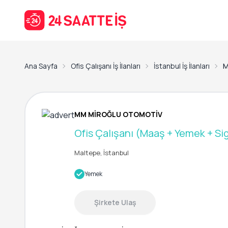
Ana Sayfa
Ofis Çalışanı İş İlanları
İstanbul İş İlanları
M
MM MİROĞLU OTOMOTİV
Ofis Çalışanı (Maaş + Yemek + Si
Maltepe, İstanbul
Yemek
Şirkete Ulaş