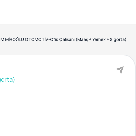
M MİROĞLU OTOMOTİV-Ofis Çalışanı (Maaş + Yemek + Sigorta)
gorta)