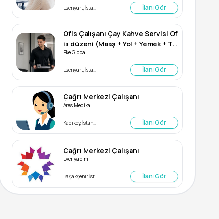
İlanı Gör
Esenyurt, İstanbul
Ofis Çalışanı Çay Kahve Servisi Of
is düzeni (Maaş + Yol + Yemek + TS
Eke Global
S)
İlanı Gör
Esenyurt, İstanbul
Çağrı Merkezi Çalışanı
Ares Medikal
İlanı Gör
Kadıköy, İstanbul
Çağrı Merkezi Çalışanı
Ever yapım
İlanı Gör
Başakşehir, İstanbul