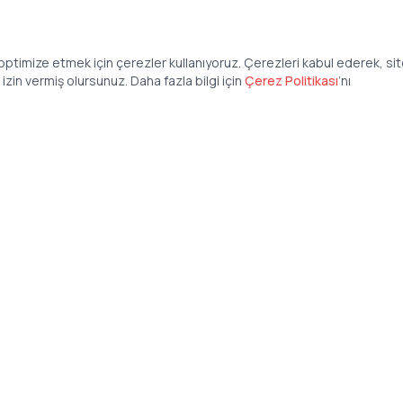
ptimize etmek için çerezler kullanıyoruz. Çerezleri kabul ederek, si
zin vermiş olursunuz. Daha fazla bilgi için
Çerez Politikası
’
nı
Şirket
Anasayfa
İş İlanları
Şirketler İçin
Şirket Giriş
50 840 57 48
Şirket Kayıt
tteis.com