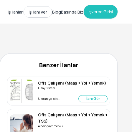
İşveren Girişi
İş İlanları
İş İlanı Ver
Blog
Basında Biz
Benzer İlanlar
Ofis Çalışanı (Maaş + Yol + Yemek)
Uzay Sistem
İlanı Gör
Ümraniye, İstanbul
Ofis Çalışanı (Maaş + Yol + Yemek +
TSS)
Alban gayrimenkul