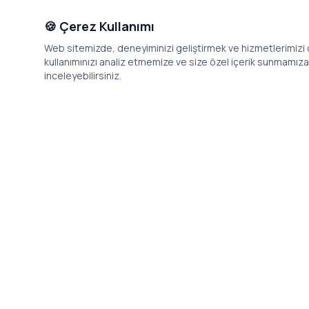
🍪 Çerez Kullanımı
Web sitemizde, deneyiminizi geliştirmek ve hizmetlerimizi o
kullanımınızı analiz etmemize ve size özel içerik sunmamıza i
inceleyebilirsiniz.
İletişim
Adres: Levazım, Korukent Sitesi, Koru
Telefon: 08
Sokak No:30 Daire:5, 34340
dev@24saa