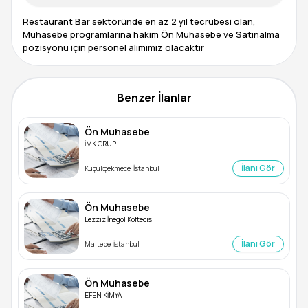
Restaurant Bar sektöründe en az 2 yıl tecrübesi olan,
Muhasebe programlarına hakim Ön Muhasebe ve Satınalma
pozisyonu için personel alımımız olacaktır
Benzer İlanlar
Ön Muhasebe
İMK GRUP
İlanı Gör
Küçükçekmece, İstanbul
Ön Muhasebe
Lezziz İnegöl Köftecisi
İlanı Gör
Maltepe, İstanbul
Ön Muhasebe
EFEN KİMYA