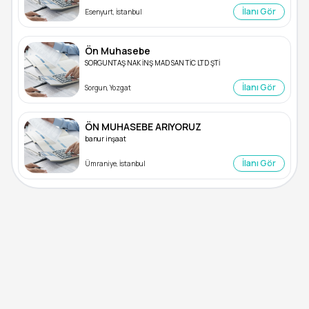
İlanı Gör
Esenyurt, İstanbul
Ön Muhasebe
SORGUNTAŞ NAK İNŞ MAD SAN TİC LTD ŞTİ
İlanı Gör
Sorgun, Yozgat
ÖN MUHASEBE ARIYORUZ
banur inşaat
İlanı Gör
Ümraniye, İstanbul