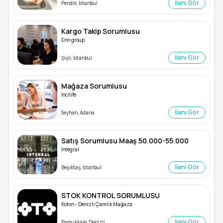
İlanı Gör
Pendik, İstanbul
Kargo Takip Sorumlusu
Enn group
İlanı Gör
Şişli, İstanbul
Mağaza Sorumlusu
İncilife
İlanı Gör
Seyhan, Adana
Satış Sorumlusu Maaş 50.000-55.000
İntegral
İlanı Gör
Beşiktaş, İstanbul
STOK KONTROL SORUMLUSU
Koton - Denizli Çamlık Mağaza
İlanı Gör
Pamukkale, Denizli