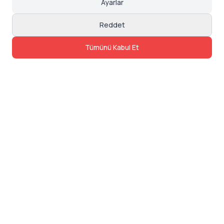
Ayarlar
Reddet
Tümünü Kabul Et
İletişim
Adres: Levazım, Korukent Sitesi, Koru
Sokak No:30 Daire:5, 34340
Beşiktaş/Istanbul