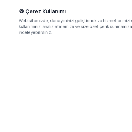
🍪 Çerez Kullanımı
Web sitemizde, deneyiminizi geliştirmek ve hizmetlerimizi o
kullanımınızı analiz etmemize ve size özel içerik sunmamıza i
inceleyebilirsiniz.
İletişim
Adres: Levazım, Korukent Sitesi, Koru
Telefon: 08
Sokak No:30 Daire:5, 34340
dev@24saa