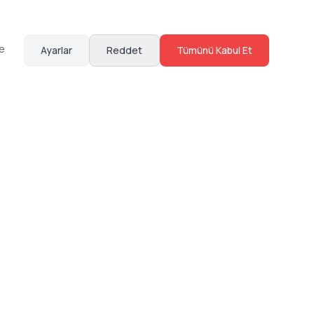
te
Ayarlar
Reddet
Tümünü Kabul Et
Hakkımızda
Sosyal Medya
Bize Ulaş
Instagram
Sıkça Sorulan Sorular
Facebook
Sözleşmeler
X (Twitter)
Linkedin
Youtube