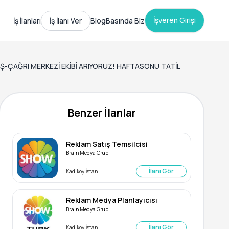
İşveren Girişi
İş İlanları
İş İlanı Ver
Blog
Basında Biz
.Ş-ÇAĞRI MERKEZİ EKİBİ ARIYORUZ! HAFTASONU TATİL
Benzer İlanlar
Reklam Satış Temsilcisi
Brain Medya Grup
İlanı Gör
Kadıköy, İstanbul
Reklam Medya Planlayıcısı
Brain Medya Grup
İlanı Gör
Kadıköy, İstanbul