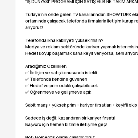
“İŞ DÜNYASI” PROGRAMI İÇİN SATIŞ EKİBİNE TAKIM ARK
Türkiye’nin önde gelen TV kanallarından SHOWTURK ekra
ortamında çalışacak telefonda firmalarla iletişim kurup r
arıyoruz!
Telefonda ikna kabiliyeti yüksek misin?
Medya ve reklam sektöründe kariyer yapmak ister misi
Hedef koyup başarmak sana keyif veriyorsa, seni arıyor
Aradığımız Özellikler:
✅ İletişim ve satış konusunda istekli
✅ Telefonda kendine güvenen
✅ Hedef ve prim odaklı çalışabilecek
✅ Öğrenmeye ve gelişmeye açık
Sabit maaş + yüksek prim + kariyer fırsatları + keyifli eki
Sadece iş değil; kazandıran bir kariyer fırsatı!
Başvuru için hemen bizimle iletişime geç!
Not: Homeofis olarak calısmıyoruz ..