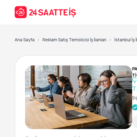
Ana Sayfa
Reklam Satış Temsilcisi İş İlanları
İstanbul İş İ
P
Tİ
Ç
T
Şi