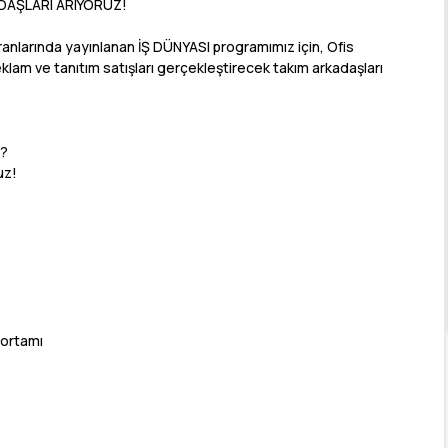
ADAŞLARI ARIYORUZ!
nlarında yayınlanan İŞ DÜNYASI programımız için, Ofis
eklam ve tanıtım satışları gerçekleştirecek takım arkadaşları
n?
uz!
p ortamı