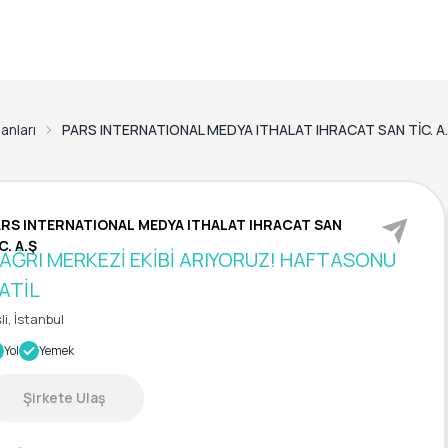
lanları
PARS INTERNATIONAL MEDYA ITHALAT IHRACAT SAN TİC. A
ARS INTERNATIONAL MEDYA ITHALAT IHRACAT SAN
C. A.Ş
AĞRI MERKEZİ EKİBİ ARIYORUZ! HAFTASONU
ATİL
şli, İstanbul
Yol
Yemek
Şirkete Ulaş