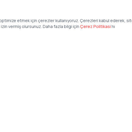
ptimize etmek için çerezler kullanıyoruz. Çerezleri kabul ederek, si
zin vermiş olursunuz. Daha fazla bilgi için
Çerez Politikası
’
nı
Şirket
Anasayfa
İş İlanları
Şirketler İçin
Şirket Giriş
50 840 57 48
Şirket Kayıt
tteis.com