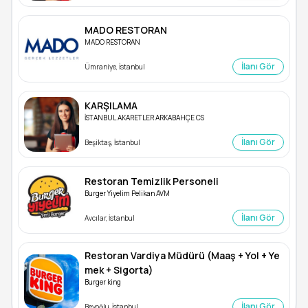
MADO RESTORAN
MADO RESTORAN
İlanı Gör
Ümraniye, İstanbul
KARŞILAMA
İSTANBUL AKARETLER ARKABAHÇE CS
İlanı Gör
Beşiktaş, İstanbul
Restoran Temizlik Personeli
Burger Yiyelim Pelikan AVM
İlanı Gör
Avcılar, İstanbul
Restoran Vardiya Müdürü (Maaş + Yol + Ye
mek + Sigorta)
Burger king
İlanı Gör
Beyoğlu, İstanbul