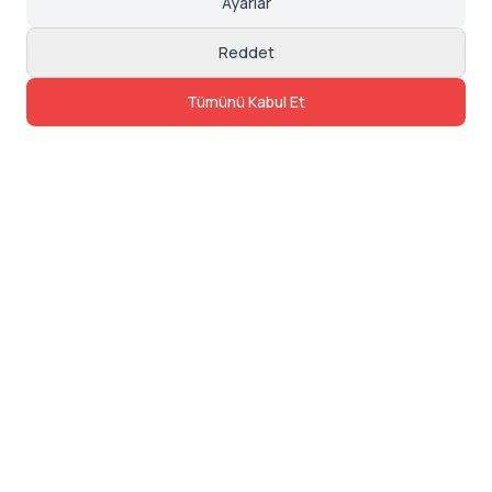
Ayarlar
Reddet
Tümünü Kabul Et
İletişim
Adres: Levazım, Korukent Sitesi, Koru
Sokak No:30 Daire:5, 34340
Beşiktaş/Istanbul
Telefon: 0850 840 57 48