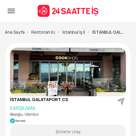
Ana Sayfa
Restoran Karşılama Hostu / Hostesi İş İlanları
İstanbul İş İlanları
İSTANBUL GALATAPORT CS-KARŞILAMA
İSTANBUL GALATAPORT CS
KARŞILAMA
Beyoğlu, İstanbul
Yemek
Şirkete Ulaş