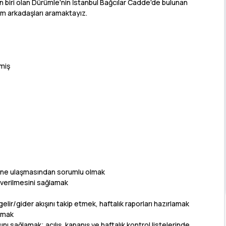
n biri olan Dürümle'nin İstanbul Bağcılar Cadde'de bulunan
m arkadaşları aramaktayız.
şmiş
rine ulaşmasından sorumlu olmak
 verilmesini sağlamak
lir/gider akışını takip etmek, haftalık raporları hazırlamak
lamak
sını sağlamak; açılış, kapanış ve haftalık kontrol listelerinde