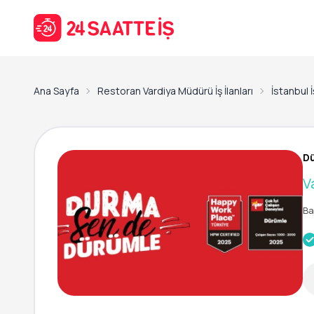
Ana Sayfa
Restoran Vardiya Müdürü İş İlanları
İstanbul İş
Dü
V
Ba