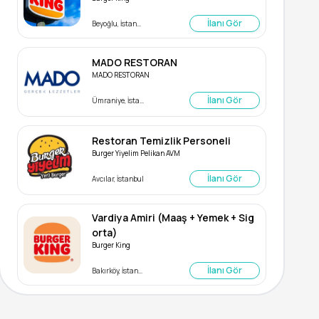
İlanı Gör
Beyoğlu, İstanbul
MADO RESTORAN
MADO RESTORAN
İlanı Gör
Ümraniye, İstanbul
Restoran Temizlik Personeli
Burger Yiyelim Pelikan AVM
İlanı Gör
Avcılar, İstanbul
Vardiya Amiri (Maaş + Yemek + Sig
orta)
Burger King
İlanı Gör
Bakırköy, İstanbul