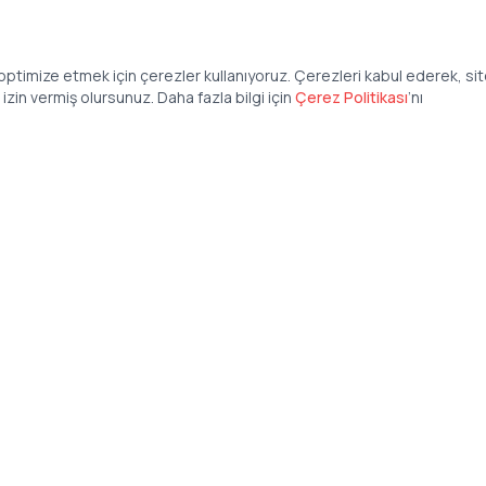
ptimize etmek için çerezler kullanıyoruz. Çerezleri kabul ederek, si
zin vermiş olursunuz. Daha fazla bilgi için
Çerez Politikası
’
nı
Şirket
Anasayfa
İş İlanları
Şirketler İçin
Şirket Giriş
50 840 57 48
Şirket Kayıt
tteis.com