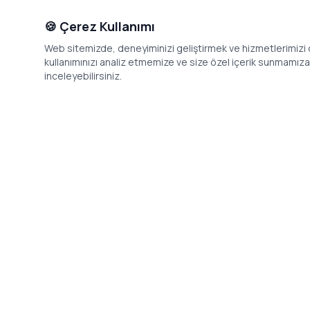
🍪 Çerez Kullanımı
Web sitemizde, deneyiminizi geliştirmek ve hizmetlerimizi o
kullanımınızı analiz etmemize ve size özel içerik sunmamıza i
inceleyebilirsiniz.
İletişim
Adres: Levazım, Korukent Sitesi, Koru
Telefon: 08
Sokak No:30 Daire:5, 34340
dev@24saa