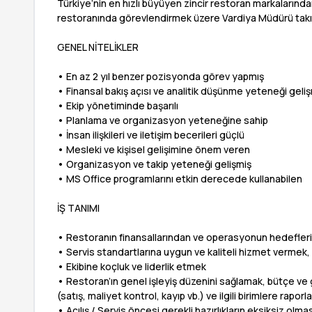
Türkiye’nin en hızlı büyüyen zincir restoran markalarında
restoranında görevlendirmek üzere Vardiya Müdürü takı
GENEL NİTELİKLER
• En az 2 yıl benzer pozisyonda görev yapmış
• Finansal bakış açısı ve analitik düşünme yeteneği geli
• Ekip yönetiminde başarılı
• Planlama ve organizasyon yeteneğine sahip
• İnsan ilişkileri ve iletişim becerileri güçlü
• Mesleki ve kişisel gelişimine önem veren
• Organizasyon ve takip yeteneği gelişmiş
• MS Office programlarını etkin derecede kullanabilen
İŞ TANIMI
• Restoranın finansallarından ve operasyonun hedefle
• Servis standartlarına uygun ve kaliteli hizmet vermek,
• Ekibine koçluk ve liderlik etmek
• Restoran’ın genel işleyiş düzenini sağlamak, bütçe ve ge
(satış, maliyet kontrol, kayıp vb.) ve ilgili birimlere rapor
• Açılış / Servis öncesi gerekli hazırlıkların eksiksiz olma