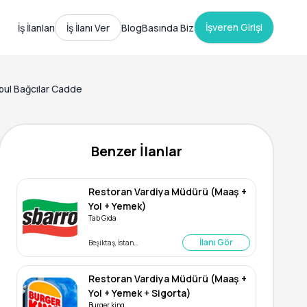
İşveren Girişi
İş İlanları
İş İlanı Ver
Blog
Basında Biz
bul Bağcılar Cadde
Benzer İlanlar
Restoran Vardiya Müdürü (Maaş +
Yol + Yemek)
Tab Gıda
İlanı Gör
Beşiktaş, İstanbul
Restoran Vardiya Müdürü (Maaş +
Yol + Yemek + Sigorta)
Burger king