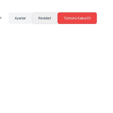
te
Ayarlar
Reddet
Tümünü Kabul Et
Hakkımızda
Sosyal Medya
Bize Ulaş
Instagram
Sıkça Sorulan Sorular
Facebook
Sözleşmeler
X (Twitter)
Linkedin
Youtube