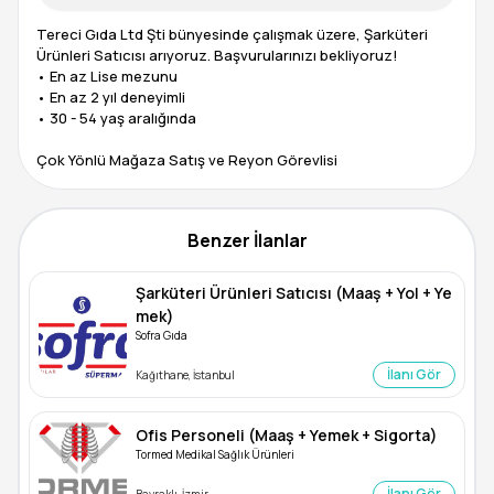
Tereci Gıda Ltd Şti bünyesinde çalışmak üzere, Şarküteri
Ürünleri Satıcısı arıyoruz. Başvurularınızı bekliyoruz!
• En az Lise mezunu
• En az 2 yıl deneyimli
• 30 - 54 yaş aralığında
Benzer İlanlar
Şarküteri Ürünleri Satıcısı (Maaş + Yol + Ye
mek)
Sofra Gıda
İlanı Gör
Kağıthane, İstanbul
Ofis Personeli (Maaş + Yemek + Sigorta)
Tormed Medikal Sağlık Ürünleri
İlanı Gör
Bayraklı, İzmir