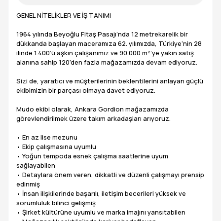
GENEL NİTELİKLER VE İŞ TANIMI
1964 yılında Beyoğlu Fitaş Pasajı’nda 12 metrekarelik bir
dükkanda başlayan maceramıza 62. yılımızda, Türkiye’nin 28
ilinde 1.400’ü aşkın çalışanımız ve 90.000 m²’ye yakın satış
alanına sahip 120’den fazla mağazamızda devam ediyoruz.
Sizi de, yaratıcı ve müşterilerinin beklentilerini anlayan güçlü
ekibimizin bir parçası olmaya davet ediyoruz.
Mudo ekibi olarak, Ankara Gordion mağazamızda
görevlendirilmek üzere takım arkadaşları arıyoruz.
• En az lise mezunu
• Ekip çalışmasına uyumlu
• Yoğun tempoda esnek çalışma saatlerine uyum
sağlayabilen
• Detaylara önem veren, dikkatli ve düzenli çalışmayı prensip
edinmiş
• İnsan ilişkilerinde başarılı, iletişim becerileri yüksek ve
sorumluluk bilinci gelişmiş
• Şirket kültürüne uyumlu ve marka imajını yansıtabilen