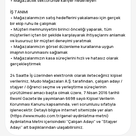
• Mağazacılık sektöründe kariyer hedefleyen
İŞ TANIMI
• Mağazalarımızın satış hedeflerini yakalaması için gerçek
bir ekip ruhu ile çalışmak
• Müşteri memnuniyetini birinci önceliği yaparak, tüm
müşterileri içten bir şekilde karşılayarak ihtiyaçlarını anlamak
ve kusursuz bir müşteri deneyimi yaratmak
• Mağazalarımızın görsel düzenleme kurallarına uygun
imajının korunmasını sağlamak
• Mağazalarımızın kasa süreçlerini hızlı ve hatasız olarak
gerçekleştirmek
24 Saatte İş üzerinden elektronik olarak ileteceğiniz kişisel
verileriniz, Mudo Mağazaları A.Ş. tarafından, çalışan adayı /
stajyer / öğrenci seçme ve yerleştirme süreçlerinin
yürütülmesi amacı başta olmak üzere, 7 Nisan 2016 tarihli
Resmî Gazete’de yayımlanan 6698 sayılı Kişisel Verilerin
Korunması Kanunu kapsamında, veri sorumlusu sıfatıyla
işlenecektir. Detaylı bilgiye internet sitemizde yer alan
(https://www.mudo.com.tr/genel-aydinlatma-metni)
Aydınlatma Metni içerisindeki “Çalışan Adayı” ve “Stajyer
Adayı’’ alt başlıklarından ulaşabilirsiniz.