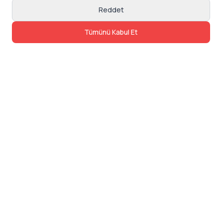
Reddet
Tümünü Kabul Et
İletişim
Adres: Levazım, Korukent Sitesi, Koru
Sokak No:30 Daire:5, 34340
Beşiktaş/Istanbul
Telefon: 0850 840 57 48
dev@24saatteis.com