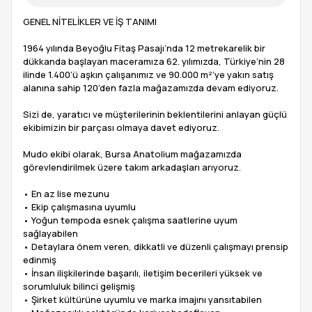
GENEL NİTELİKLER VE İŞ TANIMI
1964 yılında Beyoğlu Fitaş Pasajı’nda 12 metrekarelik bir
dükkanda başlayan maceramıza 62. yılımızda, Türkiye’nin 28
ilinde 1.400’ü aşkın çalışanımız ve 90.000 m²’ye yakın satış
alanına sahip 120’den fazla mağazamızda devam ediyoruz.
Sizi de, yaratıcı ve müşterilerinin beklentilerini anlayan güçlü
ekibimizin bir parçası olmaya davet ediyoruz.
Mudo ekibi olarak, Bursa Anatolium mağazamızda
görevlendirilmek üzere takım arkadaşları arıyoruz.
• En az lise mezunu
• Ekip çalışmasına uyumlu
• Yoğun tempoda esnek çalışma saatlerine uyum
sağlayabilen
• Detaylara önem veren, dikkatli ve düzenli çalışmayı prensip
edinmiş
• İnsan ilişkilerinde başarılı, iletişim becerileri yüksek ve
sorumluluk bilinci gelişmiş
• Şirket kültürüne uyumlu ve marka imajını yansıtabilen