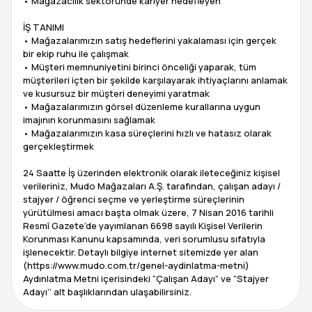
• Mağazacılık sektöründe kariyer hedefleyen
İŞ TANIMI
• Mağazalarımızın satış hedeflerini yakalaması için gerçek
bir ekip ruhu ile çalışmak
• Müşteri memnuniyetini birinci önceliği yaparak, tüm
müşterileri içten bir şekilde karşılayarak ihtiyaçlarını anlamak
ve kusursuz bir müşteri deneyimi yaratmak
• Mağazalarımızın görsel düzenleme kurallarına uygun
imajının korunmasını sağlamak
• Mağazalarımızın kasa süreçlerini hızlı ve hatasız olarak
gerçekleştirmek
24 Saatte İş üzerinden elektronik olarak ileteceğiniz kişisel
verileriniz, Mudo Mağazaları A.Ş. tarafından, çalışan adayı /
stajyer / öğrenci seçme ve yerleştirme süreçlerinin
yürütülmesi amacı başta olmak üzere, 7 Nisan 2016 tarihli
Resmî Gazete’de yayımlanan 6698 sayılı Kişisel Verilerin
Korunması Kanunu kapsamında, veri sorumlusu sıfatıyla
işlenecektir. Detaylı bilgiye internet sitemizde yer alan
(https://www.mudo.com.tr/genel-aydinlatma-metni)
Aydınlatma Metni içerisindeki “Çalışan Adayı” ve “Stajyer
Adayı’’ alt başlıklarından ulaşabilirsiniz.