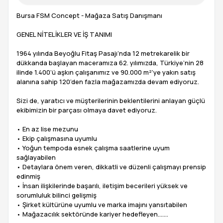
Bursa FSM Concept - Mağaza Satış Danışmanı
GENEL NİTELİKLER VE İŞ TANIMI
1964 yılında Beyoğlu Fitaş Pasajı’nda 12 metrekarelik bir
dükkanda başlayan maceramıza 62. yılımızda, Türkiye’nin 28
ilinde 1.400’ü aşkın çalışanımız ve 90.000 m²’ye yakın satış
alanına sahip 120’den fazla mağazamızda devam ediyoruz.
Sizi de, yaratıcı ve müşterilerinin beklentilerini anlayan güçlü
ekibimizin bir parçası olmaya davet ediyoruz.
• En az lise mezunu
• Ekip çalışmasına uyumlu
• Yoğun tempoda esnek çalışma saatlerine uyum
sağlayabilen
• Detaylara önem veren, dikkatli ve düzenli çalışmayı prensip
edinmiş
• İnsan ilişkilerinde başarılı, iletişim becerileri yüksek ve
sorumluluk bilinci gelişmiş
• Şirket kültürüne uyumlu ve marka imajını yansıtabilen
• Mağazacılık sektöründe kariyer hedefleyen…….