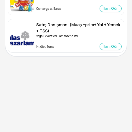
İlanı Gör
Osmangazi̇, Bursa
Satış Danışmanı (Maaş +prim+ Yol + Yemek
+ TSS)
Vega Ev Aletleri Paz.san.tic.ltd
İlanı Gör
Ni̇lüfer, Bursa