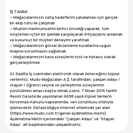
İŞ TANIMI
• Mağazalarımızın satış hedeflerini yakalaması için gerçek
bir ekip ruhu ile çalışmak
• Müşteri memnuniyetini birinci önceliği yaparak, tüm
müşterileri içten bir şekilde karşılayarak ihtiyaçlarını anlamak
ve kusursuz bir müşteri deneyimi yaratmak
• Mağazalarımızın görsel düzenleme kurallarına uygun
imajının korunmasını sağlamak
• Mağazalarımızın kasa süreçlerini hızlı ve hatasız olarak
gerçekleştirmek
24 Saatte İş üzerinden elektronik olarak ileteceğiniz kişisel
verileriniz, Mudo Mağazaları A.Ş. tarafından, çalışan adayı /
stajyer / öğrenci seçme ve yerleştirme süreçlerinin
yürütülmesi amacı başta olmak üzere, 7 Nisan 2016 tarihli
Resmî Gazete’de yayımlanan 6698 sayılı Kişisel Verilerin
Korunması Kanunu kapsamında, veri sorumlusu sıfatıyla
işlenecektir. Detaylı bilgiye internet sitemizde yer alan
(https://www.mudo.com.tr/genel-aydinlatma-metni)
Aydınlatma Metni içerisindeki “Çalışan Adayı” ve “Stajyer
Adayı’’ alt başlıklarından ulaşabilirsiniz.