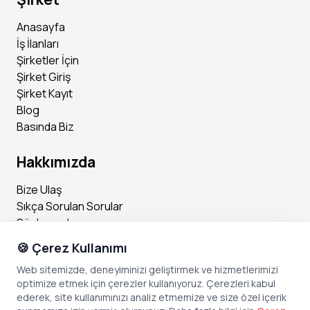
Anasayfa
İş İlanları
Şirketler İçin
Şirket Giriş
Şirket Kayıt
Blog
Basında Biz
Hakkımızda
Bize Ulaş
Sıkça Sorulan Sorular
Sözleşmeler
🍪 Çerez Kullanımı
Sosyal Medya
Web sitemizde, deneyiminizi geliştirmek ve hizmetlerimizi
optimize etmek için çerezler kullanıyoruz. Çerezleri kabul
Instagram
ederek, site kullanımınızı analiz etmemize ve size özel içerik
Facebook