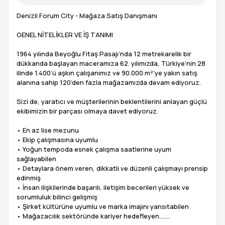
Denizli Forum City - Mağaza Satış Danışmanı
GENEL NİTELİKLER VE İŞ TANIMI
1964 yılında Beyoğlu Fitaş Pasajı’nda 12 metrekarelik bir
dükkanda başlayan maceramıza 62. yılımızda, Türkiye’nin 28
ilinde 1.400’ü aşkın çalışanımız ve 90.000 m²’ye yakın satış
alanına sahip 120’den fazla mağazamızda devam ediyoruz.
Sizi de, yaratıcı ve müşterilerinin beklentilerini anlayan güçlü
ekibimizin bir parçası olmaya davet ediyoruz.
• En az lise mezunu
• Ekip çalışmasına uyumlu
• Yoğun tempoda esnek çalışma saatlerine uyum
sağlayabilen
• Detaylara önem veren, dikkatli ve düzenli çalışmayı prensip
edinmiş
• İnsan ilişkilerinde başarılı, iletişim becerileri yüksek ve
sorumluluk bilinci gelişmiş
• Şirket kültürüne uyumlu ve marka imajını yansıtabilen
• Mağazacılık sektöründe kariyer hedefleyen…….