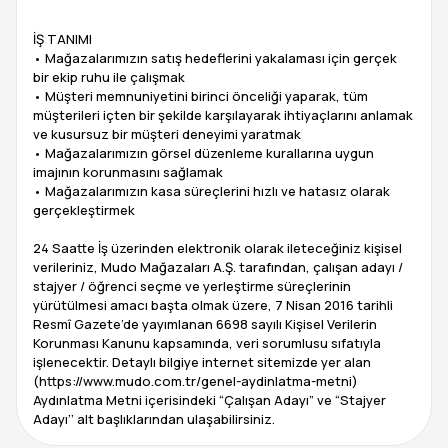
İŞ TANIMI
• Mağazalarımızın satış hedeflerini yakalaması için gerçek
bir ekip ruhu ile çalışmak
• Müşteri memnuniyetini birinci önceliği yaparak, tüm
müşterileri içten bir şekilde karşılayarak ihtiyaçlarını anlamak
ve kusursuz bir müşteri deneyimi yaratmak
• Mağazalarımızın görsel düzenleme kurallarına uygun
imajının korunmasını sağlamak
• Mağazalarımızın kasa süreçlerini hızlı ve hatasız olarak
gerçekleştirmek
24 Saatte İş üzerinden elektronik olarak ileteceğiniz kişisel
verileriniz, Mudo Mağazaları A.Ş. tarafından, çalışan adayı /
stajyer / öğrenci seçme ve yerleştirme süreçlerinin
yürütülmesi amacı başta olmak üzere, 7 Nisan 2016 tarihli
Resmî Gazete’de yayımlanan 6698 sayılı Kişisel Verilerin
Korunması Kanunu kapsamında, veri sorumlusu sıfatıyla
işlenecektir. Detaylı bilgiye internet sitemizde yer alan
(https://www.mudo.com.tr/genel-aydinlatma-metni)
Aydınlatma Metni içerisindeki “Çalışan Adayı” ve “Stajyer
Adayı’’ alt başlıklarından ulaşabilirsiniz.