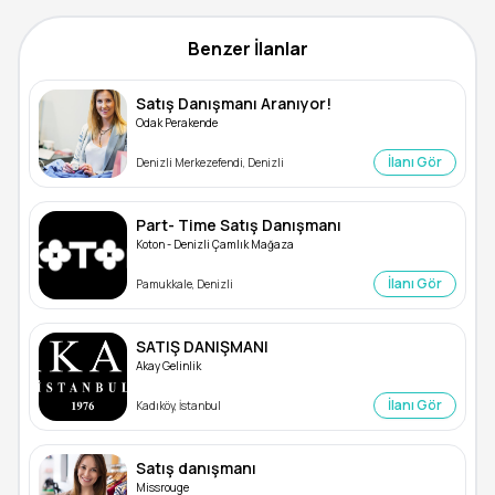
Benzer İlanlar
Satış Danışmanı Aranıyor!
Odak Perakende
İlanı Gör
Denizli Merkezefendi, Denizli
Part- Time Satış Danışmanı
Koton - Denizli Çamlık Mağaza
İlanı Gör
Pamukkale, Denizli
SATIŞ DANIŞMANI
Akay Gelinlik
İlanı Gör
Kadıköy, İstanbul
Satış danışmanı
Missrouge