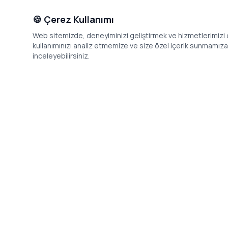
🍪 Çerez Kullanımı
Web sitemizde, deneyiminizi geliştirmek ve hizmetlerimizi o
kullanımınızı analiz etmemize ve size özel içerik sunmamıza i
inceleyebilirsiniz.
İletişim
Adres: Levazım, Korukent Sitesi, Koru
Telefon: 08
Sokak No:30 Daire:5, 34340
dev@24saa