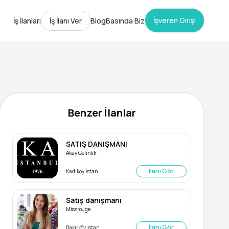
İşveren Girişi
İş İlanları
İş İlanı Ver
Blog
Basında Biz
Benzer İlanlar
SATIŞ DANIŞMANI
Akay Gelinlik
İlanı Gör
Kadıköy, İstanbul
Satış danışmanı
Missrouge
İlanı Gör
Bakırköy, İstanbul