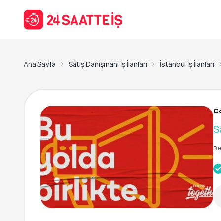
Ana Sayfa
Satış Danışmanı İş İlanları
İstanbul İş İlanları
Co
S
Be