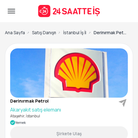
Ana Sayfa
Satış Danışmanı İş İlanları
İstanbul İş İlanları
Derinırmak Petrol-Akaryakıt satış elemanı
Derinırmak Petrol
Akaryakıt satış elemanı
Ataşehir, İstanbul
Yemek
Şirkete Ulaş