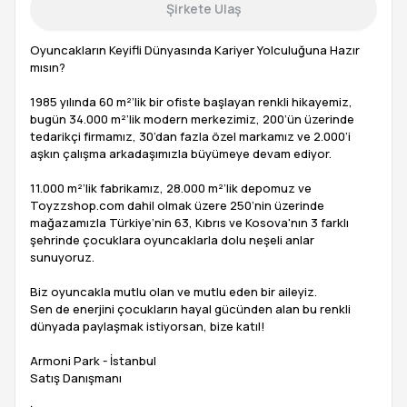
Şirkete Ulaş
Oyuncakların Keyifli Dünyasında Kariyer Yolculuğuna Hazır
mısın?
1985 yılında 60 m²’lik bir ofiste başlayan renkli hikayemiz,
bugün 34.000 m²’lik modern merkezimiz, 200’ün üzerinde
tedarikçi firmamız, 30’dan fazla özel markamız ve 2.000’i
aşkın çalışma arkadaşımızla büyümeye devam ediyor.
11.000 m²’lik fabrikamız, 28.000 m²’lik depomuz ve
Toyzzshop.com dahil olmak üzere 250’nin üzerinde
mağazamızla Türkiye’nin 63, Kıbrıs ve Kosova'nın 3 farklı
şehrinde çocuklara oyuncaklarla dolu neşeli anlar
sunuyoruz.
Biz oyuncakla mutlu olan ve mutlu eden bir aileyiz.
Sen de enerjini çocukların hayal gücünden alan bu renkli
dünyada paylaşmak istiyorsan, bize katıl!
Armoni Park - İstanbul
Satış Danışmanı