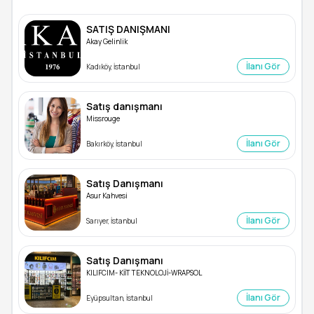
SATIŞ DANIŞMANI
Akay Gelinlik
İlanı Gör
Kadıköy, İstanbul
Satış danışmanı
Missrouge
İlanı Gör
Bakırköy, İstanbul
Satış Danışmanı
Asur Kahvesi
İlanı Gör
Sarıyer, İstanbul
Satış Danışmanı
KILIFCIM- KİİT TEKNOLOJİ-WRAPSOL
İlanı Gör
Eyüpsultan, İstanbul