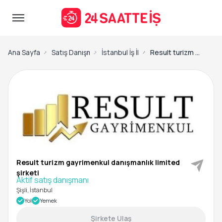
Ana Sayfa
Satış Danışmanı İş İlanları
İstanbul İş İlanları
Result turizm gayrimenkul danışmanlık limited şirketi-Aktif satış danışmanı
Result turizm gayrimenkul danışmanlık limited
şirketi
Aktif satış danışmanı
Şişli, İstanbul
Yol
Yemek
Şirkete Ulaş