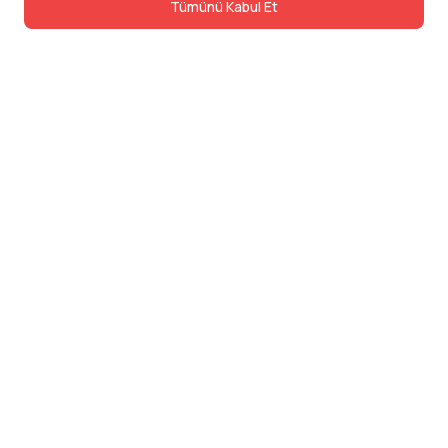
Tümünü Kabul Et
İletişim
Adres: Levazım, Korukent Sitesi, Koru
Sokak No:30 Daire:5, 34340
Beşiktaş/Istanbul
Telefon: 0850 840 57 48
dev@24saatteis.com
Şirket