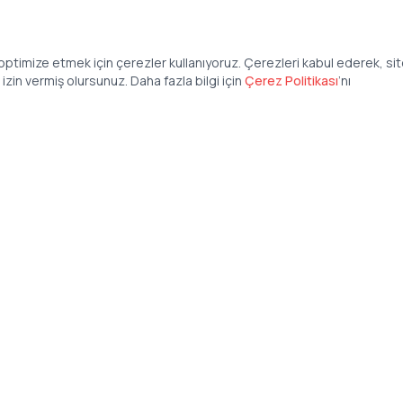
ptimize etmek için çerezler kullanıyoruz. Çerezleri kabul ederek, si
zin vermiş olursunuz. Daha fazla bilgi için
Çerez Politikası
’
nı
Şirket
Anasayfa
İş İlanları
Şirketler İçin
Şirket Giriş
50 840 57 48
Şirket Kayıt
tteis.com