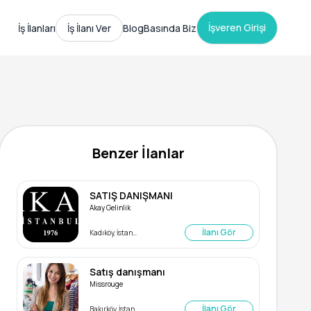
İşveren Girişi
İş İlanları
İş İlanı Ver
Blog
Basında Biz
Benzer İlanlar
SATIŞ DANIŞMANI
Akay Gelinlik
İlanı Gör
Kadıköy, İstanbul
Satış danışmanı
Missrouge
İlanı Gör
Bakırköy, İstanbul