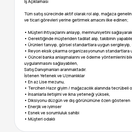
İş Açıklaması
Tüm satış sürecinde aktif olarak rol alıp, mağaza genel
ve ticari görevleri yerine getirmek amacını ilke edinen;
• Müşteri ihtiyaçlarını anlayıp, memnuniyetini sağlayarak 
• Gerektiğinde müşteriden tadilat alıp, takibinin yapabil
• Ürünleri tanıyıp, görsel standartlara uygun sergileyi
• Reyon eksik çıkarma organizasyonunun standartlara uy
• Güncel banka anlaşmalarını ve ödeme yöntemlerini bil
uygulanmasını sağlayabilen,
Satış Danışmanları aranmaktadır.
İstenen Yetenek ve Uzmanlıklar
• En az Lise mezunu,
• Tercihen Hazır giyim / mağazacılık alanında tecrübeli 
• İnsanlarla iletişimi ve ikna yeteneği yüksek,
• Diksiyonu düzgün ve dış görünümüne özen gösteren
• Enerjik ve iyimser
• Esnek ve sorumluluk sahibi
• Müşteri odaklı