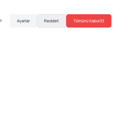
te
Ayarlar
Reddet
Tümünü Kabul Et
Hakkımızda
Sosyal Medya
Bize Ulaş
Instagram
Sıkça Sorulan Sorular
Facebook
Sözleşmeler
X (Twitter)
Linkedin
Youtube