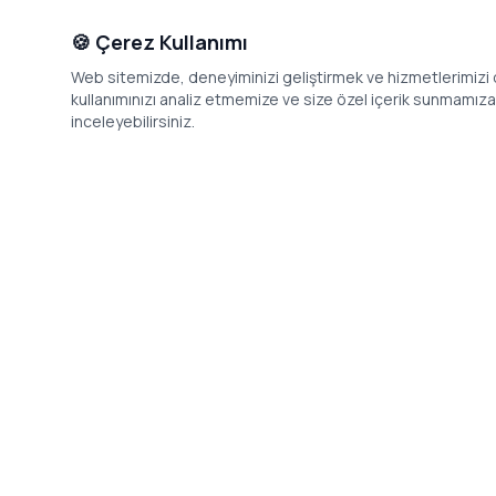
🍪 Çerez Kullanımı
Web sitemizde, deneyiminizi geliştirmek ve hizmetlerimizi o
kullanımınızı analiz etmemize ve size özel içerik sunmamıza i
inceleyebilirsiniz.
İletişim
Adres: Levazım, Korukent Sitesi, Koru
Telefon: 08
Sokak No:30 Daire:5, 34340
dev@24saa