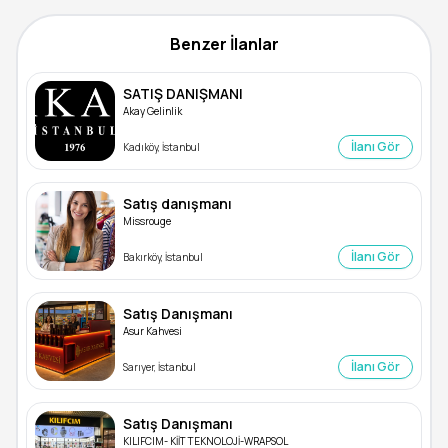
Benzer İlanlar
SATIŞ DANIŞMANI
Akay Gelinlik
İlanı Gör
Kadıköy, İstanbul
Satış danışmanı
Missrouge
İlanı Gör
Bakırköy, İstanbul
Satış Danışmanı
Asur Kahvesi
İlanı Gör
Sarıyer, İstanbul
Satış Danışmanı
KILIFCIM- KİİT TEKNOLOJİ-WRAPSOL