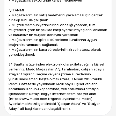
• Mağazacılık sektöründe kariyer hedefleyen
İŞ TANIMI
• Mağazalarımızın satış hedeflerini yakalaması için gerçek
bir ekip ruhu ile çalışmak
• Müşteri memnuniyetini birinci önceliği yaparak, tüm
müşterileri içten bir şekilde karşılayarak ihtiyaçlarını anlamak
ve kusursuz bir müşteri deneyimi yaratmak
• Mağazalarımızın görsel düzenleme kurallarına uygun
imajının korunmasını sağlamak
• Mağazalarımızın kasa süreçlerini hızlı ve hatasız olarak
gerçekleştirmek
24 Saatte İş üzerinden elektronik olarak ileteceğiniz kişisel
verileriniz, Mudo Mağazaları A.Ş. tarafından, çalışan adayı /
stajyer / öğrenci seçme ve yerleştirme süreçlerinin
yürütülmesi amacı başta olmak üzere, 7 Nisan 2016 tarihli
Resmî Gazete’de yayımlanan 6698 sayılı Kişisel Verilerin
Korunması Kanunu kapsamında, veri sorumlusu sıfatıyla
işlenecektir. Detaylı bilgiye internet sitemizde yer alan
(https://www.mudo.com.tr/genel-aydinlatma-metni)
Aydınlatma Metni içerisindeki “Çalışan Adayı” ve “Stajyer
Adayı’’ alt başlıklarından ulaşabilirsiniz.