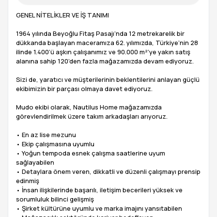
GENEL NİTELİKLER VE İŞ TANIMI
1964 yılında Beyoğlu Fitaş Pasajı’nda 12 metrekarelik bir
dükkanda başlayan maceramıza 62. yılımızda, Türkiye’nin 28
ilinde 1.400’ü aşkın çalışanımız ve 90.000 m²’ye yakın satış
alanına sahip 120’den fazla mağazamızda devam ediyoruz.
Sizi de, yaratıcı ve müşterilerinin beklentilerini anlayan güçlü
ekibimizin bir parçası olmaya davet ediyoruz.
Mudo ekibi olarak, Nautilus Home mağazamızda
görevlendirilmek üzere takım arkadaşları arıyoruz.
• En az lise mezunu
• Ekip çalışmasına uyumlu
• Yoğun tempoda esnek çalışma saatlerine uyum
sağlayabilen
• Detaylara önem veren, dikkatli ve düzenli çalışmayı prensip
edinmiş
• İnsan ilişkilerinde başarılı, iletişim becerileri yüksek ve
sorumluluk bilinci gelişmiş
• Şirket kültürüne uyumlu ve marka imajını yansıtabilen