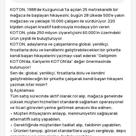
KOTON, 1988’de Kuzguncuk’ta açılan 25 metrekarelik bir
mağaza ile başlayan hikayesini, bugün 28 ülkede 500’e yakın
mağazası ve yaklaşık 10.000 çalışanı ile sürdürüyor. 220
kişiden oluşan kreatif kadrosuyla modaya yön veren
KOTON, yılda 250 milyon ziyaretçisini 60.000’in üzerindeki
ürün çeşidi ile buluşturuyor.
KOTON, adaylarına ve çalışanlarına global, yenilikçi,
fırsatlarla dolu ve kendilerini geliştirebilecekleri bir şirkette
kendi başarı hikayelerini yazmayı vaat ederek “Gelişimim
KOTON’da, Kariyerim KOTON’da” değer önermesinde
bulunuyor!
Sen de; global, yenilikçi, fırsatlarla dolu ve kendini
geliştirebileceğin bir şirkette çalışarak kendi başarı hikayeni
yazmak ister misin?
İş Açıklaması
Tüm satış sürecinde aktif olarak rol alıp, mağaza genelinde
yüksek müşteri hizmetleri standardı sağlarken operasyonel
ve ticari görevleri yerine getirmek amacını ilke edinen;
• Müşteri ihtiyaçlarını anlayıp, memnuniyetini sağlayarak
alternatifli satış yapabilen,
• Gerektiğinde müşteriden tadilat alıp, takibinin yapabilen,
• Ürünleri tanıyıp, görsel standartlara uygun sergileyip, depo