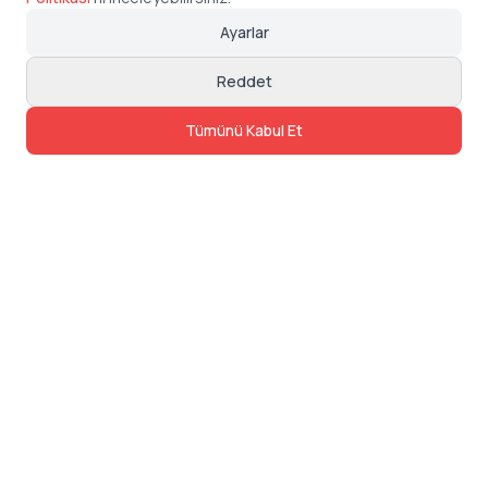
Ayarlar
Reddet
Tümünü Kabul Et
İletişim
Adres: Levazım, Korukent Sitesi, Koru
Sokak No:30 Daire:5, 34340
Beşiktaş/Istanbul