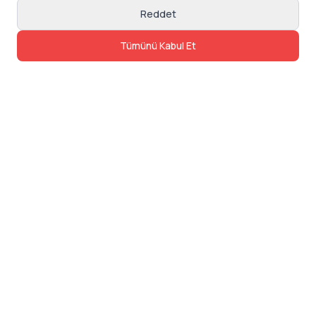
Reddet
Tümünü Kabul Et
İletişim
Adres: Levazım, Korukent Sitesi, Koru
Sokak No:30 Daire:5, 34340
Beşiktaş/Istanbul
Telefon: 0850 840 57 48
dev@24saatteis.com