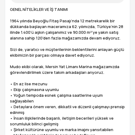
GENEL NİTELİKLER VE İŞ TANIMI
1964 yılında Beyoğlu Fitaş Pasajı’nda 12 metrekarelik bir
dükkanda başlayan maceramıza 62. yılımızda, Türkiye’nin 28
ilinde 1.400’ü aşkın çalışanımız ve 90.000 m²’ye yakın satış
alanına sahip 120’den fazla mağazamızda devam ediyoruz.
Sizi de, yaratıcı ve müşterilerinin beklentilerini anlayan güçlü
ekibimizin bir parçası olmaya davet ediyoruz.
Mudo ekibi olarak, Mersin Yat Limanı Marina mağazamızda
görevlendirilmek üzere takım arkadaşları arıyoruz.
• En az lise mezunu
• Ekip çalışmasına uyumlu
• Yoğun tempoda esnek çalışma saatlerine uyum
sağlayabilen
• Detaylara önem veren, dikkatli ve düzenli çalışmayı prensip
edinmiş
• İnsan ilişkilerinde başarılı, iletişim becerileri yüksek ve
sorumluluk bilinci gelişmiş
• Şirket kültürüne uyumlu ve marka imajını yansıtabilen