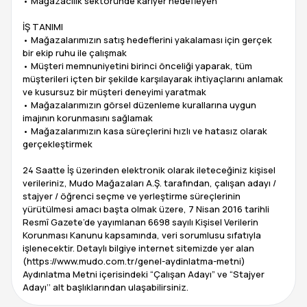
• Mağazacılık sektöründe kariyer hedefleyen
İŞ TANIMI
• Mağazalarımızın satış hedeflerini yakalaması için gerçek
bir ekip ruhu ile çalışmak
• Müşteri memnuniyetini birinci önceliği yaparak, tüm
müşterileri içten bir şekilde karşılayarak ihtiyaçlarını anlamak
ve kusursuz bir müşteri deneyimi yaratmak
• Mağazalarımızın görsel düzenleme kurallarına uygun
imajının korunmasını sağlamak
• Mağazalarımızın kasa süreçlerini hızlı ve hatasız olarak
gerçekleştirmek
24 Saatte İş üzerinden elektronik olarak ileteceğiniz kişisel
verileriniz, Mudo Mağazaları A.Ş. tarafından, çalışan adayı /
stajyer / öğrenci seçme ve yerleştirme süreçlerinin
yürütülmesi amacı başta olmak üzere, 7 Nisan 2016 tarihli
Resmî Gazete’de yayımlanan 6698 sayılı Kişisel Verilerin
Korunması Kanunu kapsamında, veri sorumlusu sıfatıyla
işlenecektir. Detaylı bilgiye internet sitemizde yer alan
(https://www.mudo.com.tr/genel-aydinlatma-metni)
Aydınlatma Metni içerisindeki “Çalışan Adayı” ve “Stajyer
Adayı’’ alt başlıklarından ulaşabilirsiniz.