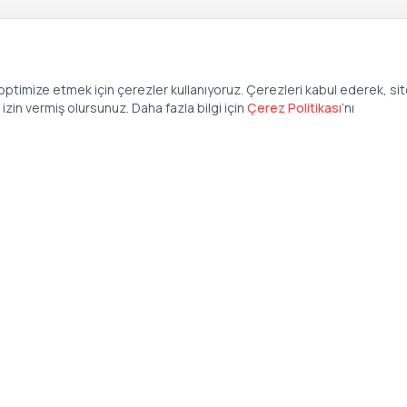
ptimize etmek için çerezler kullanıyoruz. Çerezleri kabul ederek, si
zin vermiş olursunuz. Daha fazla bilgi için
Çerez Politikası
’
nı
Şirket
Anasayfa
İş İlanları
Şirketler İçin
Şirket Giriş
50 840 57 48