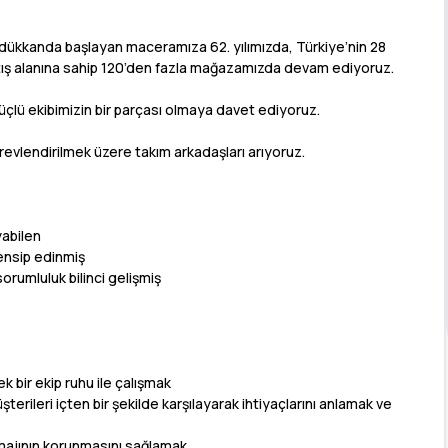
r dükkanda başlayan maceramıza 62. yılımızda, Türkiye’nin 28
satış alanına sahip 120’den fazla mağazamızda devam ediyoruz.
 güçlü ekibimizin bir parçası olmaya davet ediyoruz.
vlendirilmek üzere takım arkadaşları arıyoruz.
abilen
rensip edinmiş
 sorumluluk bilinci gelişmiş
k bir ekip ruhu ile çalışmak
erileri içten bir şekilde karşılayarak ihtiyaçlarını anlamak ve
majının korunmasını sağlamak