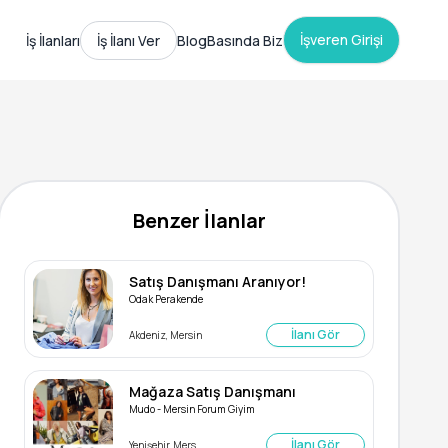
İşveren Girişi
İş İlanları
İş İlanı Ver
Blog
Basında Biz
Benzer İlanlar
Satış Danışmanı Aranıyor!
Odak Perakende
İlanı Gör
Akdeniz, Mersin
Mağaza Satış Danışmanı
Mudo - Mersin Forum Giyim
İlanı Gör
Yenişehir, Mersin