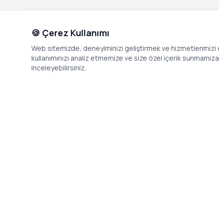
🍪 Çerez Kullanımı
Web sitemizde, deneyiminizi geliştirmek ve hizmetlerimizi o
kullanımınızı analiz etmemize ve size özel içerik sunmamıza i
inceleyebilirsiniz.
İletişim
Adres: Levazım, Korukent Sitesi, Koru
Telefon: 08