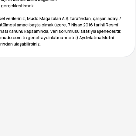
ak gerçekleştirmek
sel verileriniz, Mudo Mağazaları A.Ş. tarafından, çalışan adayı /
ütülmesi amacı başta olmak üzere, 7 Nisan 2016 tarihli Resmî
ması Kanunu kapsamında, veri sorumlusu sıfatıyla işlenecektir.
www.mudo.com.tr/genel-aydinlatma-metni) Aydınlatma Metni
rından ulaşabilirsiniz.