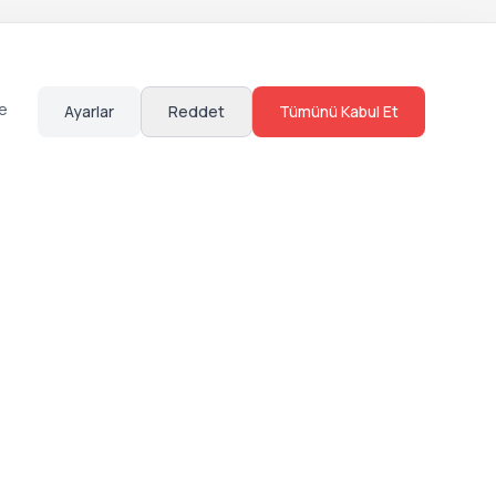
te
Ayarlar
Reddet
Tümünü Kabul Et
Hakkımızda
Sosyal Medya
Bize Ulaş
Instagram
Sıkça Sorulan Sorular
Facebook
Sözleşmeler
X (Twitter)
Linkedin