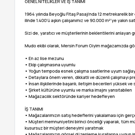
GENEL NİTELİKLER VE İŞ TANIMI
1964 yılında Beyoğlu Fitaş Pasajı’nda 12 metrekarelik bi
ilinde 1.400’ü aşkın çalışanımız ve 90.000 m²’ye yakın 
Sizi de, yaratıcı ve müşterilerinin beklentilerini anlayan
Mudo ekibi olarak, Mersin Forum Giyim mağazamızda göre
• En az lise mezunu
• Ekip çalışmasına uyumlu
• Yoğun tempoda esnek çalışma saatlerine uyum sağlay
• Detaylara önem veren, dikkatli ve düzenli çalışmayı p
• İnsan ilişkilerinde başarılı, iletişim becerileri yüksek ve
• Şirket kültürüne uyumlu ve marka imajını yansıtabilen
• Mağazacılık sektöründe kariyer hedefleyen
İŞ TANIMI
• Mağazalarımızın satış hedeflerini yakalaması için gerçe
• Müşteri memnuniyetini birinci önceliği yaparak, tüm müşt
kusursuz bir müşteri deneyimi yaratmak
• Mağazalarımızın görsel düzenleme kurallarına uygun i