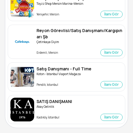
Toyzz Shop Mersin Marina-Mersin
İlanı Gör
Yenişehir, Mersin
Reyon Görevlisi/Satış Danışmanı/Kargıpın
arı Şb
Çetinkaya Giyim
İlanı Gör
Erdemli, Mersin
Satış Danışmanı - Full Time
Koton - İstanbul Viaport Mağaza
İlanı Gör
Pendik, İstanbul
SATIŞ DANIŞMANI
Akay Gelinlik
İlanı Gör
Kadıköy, İstanbul