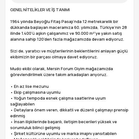
GENEL NİTELİKLER VE İŞ TANIMI
1964 yılında Beyoğlu Fitaş Pasajı’nda 12 metrekarelik bir
dükkanda başlayan maceramıza 60. yılımızda, Türkiye’nin 28
ilinde 1.400’ü aşkın çalışanımız ve 90.000 m²’ye yakın satış
alanına sahip 120’den fazla mağazamızda devam ediyoruz.
Sizi de, yaratıcı ve müşterilerinin beklentilerini anlayan güçlü
ekibimizin bir parçası olmaya davet ediyoruz.
Mudo ekibi olarak, Mersin Forum Giyim mağazamızda
görevlendirilmek üzere takım arkadaşları arıyoruz.
• En az lise mezunu
• Ekip çalışmasına uyumlu
• Yoğun tempoda esnek çalışma saatlerine uyum
sağlayabilen
• Detaylara önem veren, dikkatli ve düzenli çalışmayı prensip
edinmiş
• İnsan ilişkilerinde başarılı, iletişim becerileri yüksek ve
sorumluluk bilinci gelişmiş
• Şirket kültürüne uyumlu ve marka imajını yansıtabilen