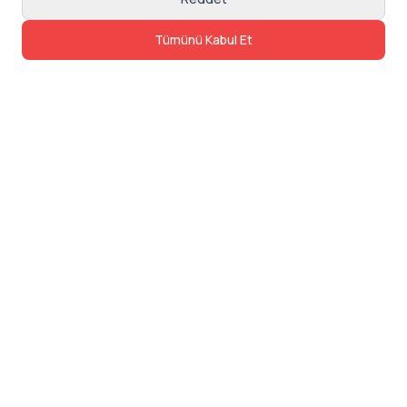
Tümünü Kabul Et
İletişim
Adres: Levazım, Korukent Sitesi, Koru
Sokak No:30 Daire:5, 34340
Beşiktaş/Istanbul
Telefon: 0850 840 57 48
dev@24saatteis.com