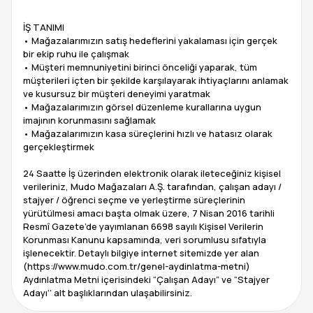
İŞ TANIMI
• Mağazalarımızın satış hedeflerini yakalaması için gerçek
bir ekip ruhu ile çalışmak
• Müşteri memnuniyetini birinci önceliği yaparak, tüm
müşterileri içten bir şekilde karşılayarak ihtiyaçlarını anlamak
ve kusursuz bir müşteri deneyimi yaratmak
• Mağazalarımızın görsel düzenleme kurallarına uygun
imajının korunmasını sağlamak
• Mağazalarımızın kasa süreçlerini hızlı ve hatasız olarak
gerçekleştirmek
24 Saatte İş üzerinden elektronik olarak ileteceğiniz kişisel
verileriniz, Mudo Mağazaları A.Ş. tarafından, çalışan adayı /
stajyer / öğrenci seçme ve yerleştirme süreçlerinin
yürütülmesi amacı başta olmak üzere, 7 Nisan 2016 tarihli
Resmî Gazete’de yayımlanan 6698 sayılı Kişisel Verilerin
Korunması Kanunu kapsamında, veri sorumlusu sıfatıyla
işlenecektir. Detaylı bilgiye internet sitemizde yer alan
(https://www.mudo.com.tr/genel-aydinlatma-metni)
Aydınlatma Metni içerisindeki “Çalışan Adayı” ve “Stajyer
Adayı’’ alt başlıklarından ulaşabilirsiniz.