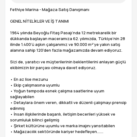
Fethiye Marina - Mağaza Satış Danışmanı
GENEL NİTELİKLER VE İŞ TANIMI
1964 yılında Beyoğlu Fitaş Pasajı’nda 12 metrekarelik bir
dükkanda başlayan maceramıza 62. yılımızda, Türkiye’nin 28
ilinde 1.400’ü aşkın çalışanımız ve 90.000 m²’ye yakın satış
alanına sahip 120’den fazla mağazamızda devam ediyoruz.
Sizi de, yaratıcı ve müşterilerinin beklentilerini anlayan güçlü
ekibimizin bir parçası olmaya davet ediyoruz.
• En az lise mezunu
• Ekip çalışmasına uyumlu
• Yoğun tempoda esnek çalışma saatlerine uyum
sağlayabilen
• Detaylara önem veren, dikkatli ve düzenli çalışmayı prensip
edinmiş
• İnsan ilişkilerinde başarılı, iletişim becerileri yüksek ve
sorumluluk bilinci gelişmiş
• Şirket kültürüne uyumlu ve marka imajını yansıtabilen
• Mağazacılık sektöründe kariyer hedefleyen…….