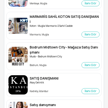
İlanı Gör
Menteşe, Muğla
MARMARİS SAHİL KOTON SATIŞ DANIŞMAN
I
Koton - Muğla Marmaris-2 Sahil Cadde
İlanı Gör
Marmaris, Muğla
Bodrum Midtown City- Mağaza Satış Danı
şmanı
Mudo - Bodrum Midtown City
İlanı Gör
Bodrum, Muğla
SATIŞ DANIŞMANI
Akay Gelinlik
İlanı Gör
Kadıköy, İstanbul
Satış danışmanı