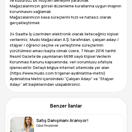
ve kusursuz bir müşteri deneyimi yaratmak
Mağazalarımızın görsel düzenleme kurallarına uygun imajının
korunmasını sağlamak
Mağazalarımızın kasa süreçlerini hızlı ve hatasız olarak
gerçekleştirmek
24 Saatte İş üzerinden elektronik olarak ileteceğiniz kişisel
verileriniz, Mudo Mağazaları A.Ş. tarafından, çalışan adayı /
stajyer / öğrenci seçme ve yerleştirme süreçlerinin
yürütülmesi amacı başta olmak üzere, 7 Nisan 2016 tarihli
Resmî Gazete’de yayımlanan 6698 sayılı Kişisel Verilerin
Korunması Kanunu kapsamında, veri sorumlusu sıfatıyla
işlenecektir. Detaylı bilgiye internet sitemizde yer alan
(https://www.mudo.com.tr/genel-aydinlatma-metni)
Aydınlatma Metni içerisindeki “Çalışan Adayı” ve “Stajyer
Benzer İlanlar
Satış Danışmanı Aranıyor!
Odak Perakende