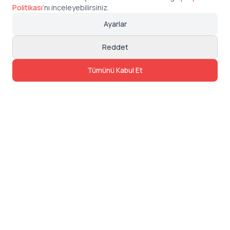
Politikası
’
nı inceleyebilirsiniz.
Ayarlar
Reddet
Tümünü Kabul Et
İletişim
Adres: Levazım, Korukent Sitesi, Koru
Sokak No:30 Daire:5, 34340