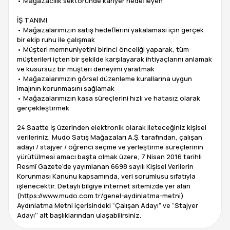
• Mağazacılık sektöründe kariyer hedefleyen
İŞ TANIMI
• Mağazalarımızın satış hedeflerini yakalaması için gerçek
bir ekip ruhu ile çalışmak
• Müşteri memnuniyetini birinci önceliği yaparak, tüm
müşterileri içten bir şekilde karşılayarak ihtiyaçlarını anlamak
ve kusursuz bir müşteri deneyimi yaratmak
• Mağazalarımızın görsel düzenleme kurallarına uygun
imajının korunmasını sağlamak
• Mağazalarımızın kasa süreçlerini hızlı ve hatasız olarak
gerçekleştirmek
24 Saatte İş üzerinden elektronik olarak ileteceğiniz kişisel
verileriniz, Mudo Satış Mağazaları A.Ş. tarafından, çalışan
adayı / stajyer / öğrenci seçme ve yerleştirme süreçlerinin
yürütülmesi amacı başta olmak üzere, 7 Nisan 2016 tarihli
Resmî Gazete’de yayımlanan 6698 sayılı Kişisel Verilerin
Korunması Kanunu kapsamında, veri sorumlusu sıfatıyla
işlenecektir. Detaylı bilgiye internet sitemizde yer alan
(https://www.mudo.com.tr/genel-aydinlatma-metni)
Aydınlatma Metni içerisindeki “Çalışan Adayı” ve “Stajyer