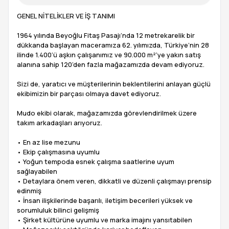
GENEL NİTELİKLER VE İŞ TANIMI
1964 yılında Beyoğlu Fitaş Pasajı’nda 12 metrekarelik bir
dükkanda başlayan maceramıza 62. yılımızda, Türkiye’nin 28
ilinde 1.400’ü aşkın çalışanımız ve 90.000 m²’ye yakın satış
alanına sahip 120’den fazla mağazamızda devam ediyoruz.
Sizi de, yaratıcı ve müşterilerinin beklentilerini anlayan güçlü
ekibimizin bir parçası olmaya davet ediyoruz.
Mudo ekibi olarak, mağazamızda görevlendirilmek üzere
takım arkadaşları arıyoruz.
• En az lise mezunu
• Ekip çalışmasına uyumlu
• Yoğun tempoda esnek çalışma saatlerine uyum
sağlayabilen
• Detaylara önem veren, dikkatli ve düzenli çalışmayı prensip
edinmiş
• İnsan ilişkilerinde başarılı, iletişim becerileri yüksek ve
sorumluluk bilinci gelişmiş
• Şirket kültürüne uyumlu ve marka imajını yansıtabilen