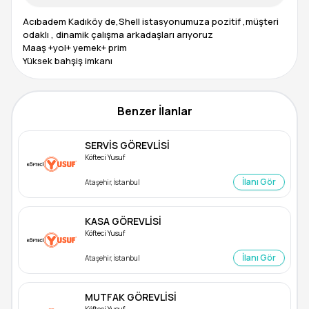
Acıbadem Kadıköy de,Shell istasyonumuza pozitif ,müşteri
odaklı , dinamik çalışma arkadaşları arıyoruz
Maaş +yol+ yemek+ prim
Yüksek bahşiş imkanı
Benzer İlanlar
SERVİS GÖREVLİSİ
Köfteci Yusuf
İlanı Gör
Ataşehir, İstanbul
KASA GÖREVLİSİ
Köfteci Yusuf
İlanı Gör
Ataşehir, İstanbul
MUTFAK GÖREVLİSİ