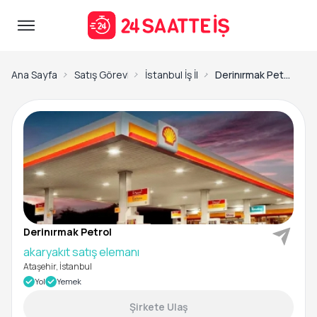
Ana Sayfa
Satış Görevlisi İş İlanları
İstanbul İş İlanları
Derinırmak Petrol- akaryakıt satış elemanı
Derinırmak Petrol
akaryakıt satış elemanı
Ataşehir, İstanbul
Yol
Yemek
Şirkete Ulaş