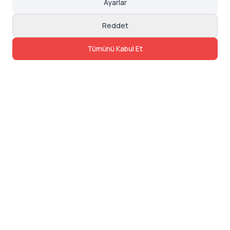
Ayarlar
Reddet
Tümünü Kabul Et
İletişim
Adres: Levazım, Korukent Sitesi, Koru
Sokak No:30 Daire:5, 34340
Beşiktaş/Istanbul