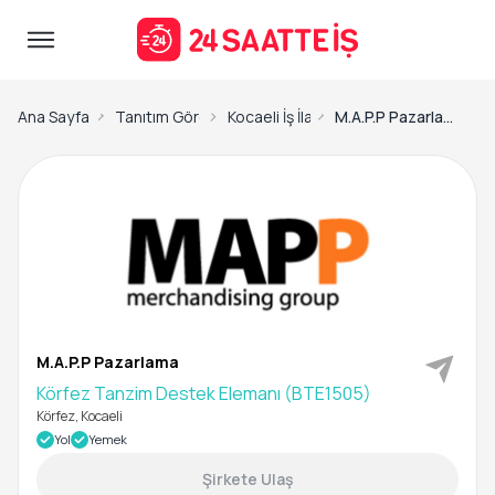
Ana Sayfa
Tanıtım Görevlisi İş İlanları
Kocaeli İş İlanları
M.A.P.P Pazarlama-Körfez Tanzim Destek Elemanı (BTE1505)
M.A.P.P Pazarlama
Körfez Tanzim Destek Elemanı (BTE1505)
Körfez, Kocaeli
Yol
Yemek
Şirkete Ulaş