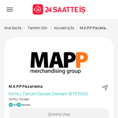
Ana Sayfa
Tanıtım Görevlisi İş İlanları
Kocaeli İş İlanları
M.A.P.P Pazarlama-Körfez Tanzim Destek Elemanı (BTE1505)
M.A.P.P Pazarlama
Körfez Tanzim Destek Elemanı (BTE1505)
Körfez, Kocaeli
Yol
Yemek
Şirkete Ulaş