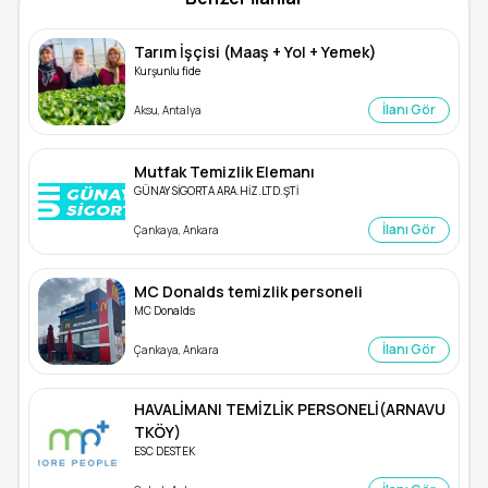
Tarım İşçisi (Maaş + Yol + Yemek)
Kurşunlu fide
İlanı Gör
Aksu, Antalya
Mutfak Temizlik Elemanı
GÜNAY SİGORTA ARA.HİZ.LTD.ŞTİ
İlanı Gör
Çankaya, Ankara
MC Donalds temizlik personeli
MC Donalds
İlanı Gör
Çankaya, Ankara
HAVALİMANI TEMİZLİK PERSONELİ(ARNAVU
TKÖY)
ESC DESTEK