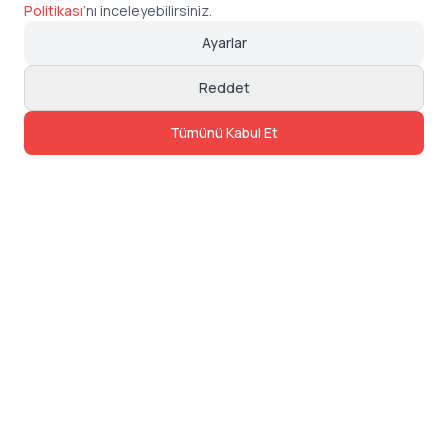
Politikası
’
nı inceleyebilirsiniz.
Ayarlar
Reddet
Tümünü Kabul Et
İletişim
Adres: Levazım, Korukent Sitesi, Koru
Sokak No:30 Daire:5, 34340