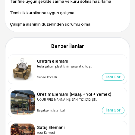
Tarifine uygun şekilde sarma ve kuru dolma hazırlama
Temizlik kurallarına uygun çalışma
Çalışma alanının düzeninden sorumlu olma
Benzer İlanlar
üretim elemanı
tesla yalıtım plastik kimya san tic ltd şti
İlanı Gör
Gebze, Kocaeli
Üretim Elemanı (Maaş + Yol + Yemek)
UĞUR PRES MAKİNA İNŞ. SAN. TİC. LTD. ŞTİ.
İlanı Gör
Başakşehir, İstanbul
Satış Elemanı
Asur Kahvesi