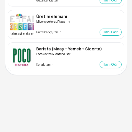
İlanı Gör
Güzelbahçe, İzmir
Üretim elemanı
Micony dekoratif tasarım
İlanı Gör
Güzelbahçe, İzmir
Barista (Maaş + Yemek + Sigorta)
Poco Coffee & Matcha Bar
İlanı Gör
Konak, İzmir