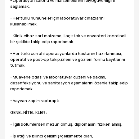
- Operasyon salonu ve malzemelerinin biyogüvenliğini
sağlamak.
- Her türlü numuneler için laboratuvar cihazlarını
kullanabilmek,
- Klinik cihaz sarf malzeme, ilaç stok ve envanteri koordineli
bir şekilde takip edip raporlamak.
- Her türlü cerrahi operasyonlarda hastanın hazırlanması,
operatif ve post-op takip,izlem ve gözlem formu kayıtlarını
tutmak.
- Muayene odası ve laboratuvar düzeni ve bakımı,
dezenfeksiyonu ve sanitasyon aşamalarını özenle takip edip
raporlamak.
- hayvan zapt-ı raptıraptı.
GENEL NİTELİKLER :
- İlgili bölümlerden mezun olmuş, diplomasını fiziken almış,
- İş etiği ve bilinci gelişmiş/gelişmekte olan,