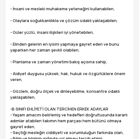
- İnsani ve mesleki muhakeme yeteneğini kullanabilen,
- Olaylara soğukkanlılıkla ve çözüm odaklı yaklaşabilen,
- Güler yüzlü, insani ilişkileri iyi yönetebilen,
- Elinden gelenin en iyisini yapmaya gayret eden ve bunu
yaparken her zaman şevkli olabilen,
- Planlama ve zaman yönetimi bakış açısına sahip,
- Aidiyet duygusu yüksek, hak, hukuk ve özgürlüklere önem
veren,
- Gözlem, doğru ölçek ve dinleyebilme, konsantre odaklı
yaklaşabilen,
-B SINIFI EHLİYETİ OLAN TERCİHEN ERKEK ADAYLAR
- Yaşam amacını belirlemiş ve hedefleri doğrultusunda kararlı
adımlar atabilen takımın hem parçası hem bütünü olmaya
gayret eden,
- Seçtiği mesleğin ciddiyeti ve sorumluluğun farkında olan,
- Bilim ve bilginin ışığında yol almayı tercih etmiş,