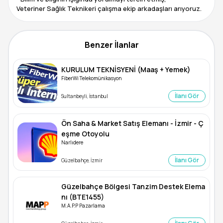
Veteriner Sağlık Teknikeri çalışma ekip arkadaşları arıyoruz.
Benzer İlanlar
KURULUM TEKNİSYENİ (Maaş + Yemek)
FiberWi Telekomünikasyon
İlanı Gör
Sultanbeyli, İstanbul
Ön Saha & Market Satış Elemanı - İzmir - Ç
eşme Otoyolu
Narlıdere
İlanı Gör
Güzelbahçe, İzmir
Güzelbahçe Bölgesi Tanzim Destek Elema
nı (BTE1455)
M.A.P.P Pazarlama