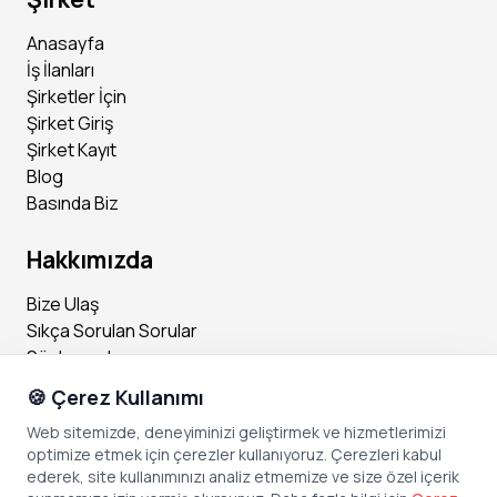
Anasayfa
İş İlanları
Şirketler İçin
Şirket Giriş
Şirket Kayıt
Blog
Basında Biz
Hakkımızda
Bize Ulaş
Sıkça Sorulan Sorular
Sözleşmeler
🍪 Çerez Kullanımı
Sosyal Medya
Web sitemizde, deneyiminizi geliştirmek ve hizmetlerimizi
optimize etmek için çerezler kullanıyoruz. Çerezleri kabul
Instagram
ederek, site kullanımınızı analiz etmemize ve size özel içerik
Facebook