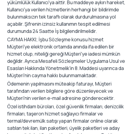
yükümlülük Kullanıcı'ya aittir. Bu maddeye aykırı hareket,
Kullanıcı'ya verilen hizmetlerin herhangi bir bildirimde
bulunmaksızın tek taraflı olarak durdurulmasına yol
açabilir. Şifrenin izinsiz kullanımın tespit edilmesi
durumunda 24 Saatte İş bilgilendirilmelidir.
CAYMA HAKKI; İşbu Sözleşme konusu hizmet
Müşteri'ye elektronik ortamda anında ifa edilen bir
hizmet olup, niteliği gereği Müşteri'ye iadesi mümkün
değildir. Ayrıca Mesafeli Sözleşmeler Uygulama Usul ve
Esasları Hakkında Yönetmelik'in 8. Maddesi uyarınca da
Müşteri'nin cayma hakkı bulunmamaktadır.
Ödemenin yapılmasını müteakip faturayı, Müşteri
tarafından verilen bilgilere göre düzenleyecek ve
Müşteri'nin verilen e-mail adresine gönderecektir.
Özel istihdam büroları, özel güvenlik firmaları, denizcilik
firmaları, taşeron hizmet sağlayıcı firmalar ve
termal/devremülk satışı yapan firmalar online olarak
satılan tek ilan, ilan paketleri, üyelik paketleri ve aday