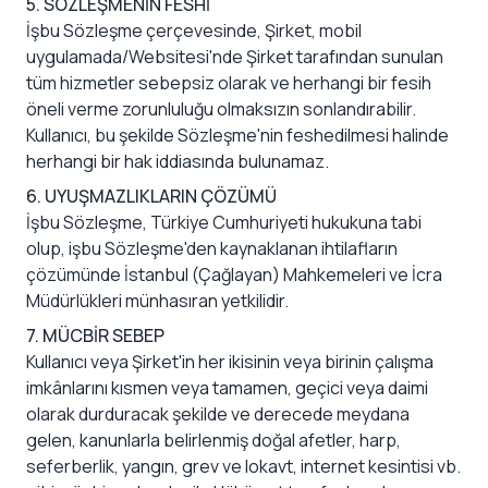
5. SÖZLEŞMENİN FESHİ
İşbu Sözleşme çerçevesinde, Şirket, mobil
uygulamada/Websitesi'nde Şirket tarafından sunulan
tüm hizmetler sebepsiz olarak ve herhangi bir fesih
öneli verme zorunluluğu olmaksızın sonlandırabilir.
Kullanıcı, bu şekilde Sözleşme'nin feshedilmesi halinde
herhangi bir hak iddiasında bulunamaz.
6. UYUŞMAZLIKLARIN ÇÖZÜMÜ
İşbu Sözleşme, Türkiye Cumhuriyeti hukukuna tabi
olup, işbu Sözleşme'den kaynaklanan ihtilafların
çözümünde İstanbul (Çağlayan) Mahkemeleri ve İcra
Müdürlükleri münhasıran yetkilidir.
7. MÜCBİR SEBEP
Kullanıcı veya Şirket'in her ikisinin veya birinin çalışma
imkânlarını kısmen veya tamamen, geçici veya daimi
olarak durduracak şekilde ve derecede meydana
gelen, kanunlarla belirlenmiş doğal afetler, harp,
seferberlik, yangın, grev ve lokavt, internet kesintisi vb.