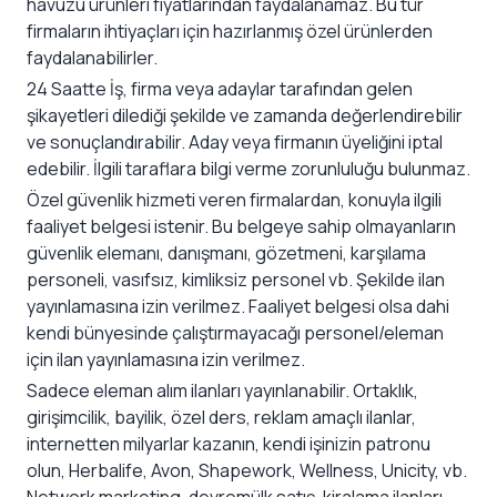
havuzu ürünleri fiyatlarından faydalanamaz. Bu tür
firmaların ihtiyaçları için hazırlanmış özel ürünlerden
faydalanabilirler.
24 Saatte İş, firma veya adaylar tarafından gelen
şikayetleri dilediği şekilde ve zamanda değerlendirebilir
ve sonuçlandırabilir. Aday veya firmanın üyeliğini iptal
edebilir. İlgili taraflara bilgi verme zorunluluğu bulunmaz.
Özel güvenlik hizmeti veren firmalardan, konuyla ilgili
faaliyet belgesi istenir. Bu belgeye sahip olmayanların
güvenlik elemanı, danışmanı, gözetmeni, karşılama
personeli, vasıfsız, kimliksiz personel vb. Şekilde ilan
yayınlamasına izin verilmez. Faaliyet belgesi olsa dahi
kendi bünyesinde çalıştırmayacağı personel/eleman
için ilan yayınlamasına izin verilmez.
Sadece eleman alım ilanları yayınlanabilir. Ortaklık,
girişimcilik, bayilik, özel ders, reklam amaçlı ilanlar,
internetten milyarlar kazanın, kendi işinizin patronu
olun, Herbalife, Avon, Shapework, Wellness, Unicity, vb.