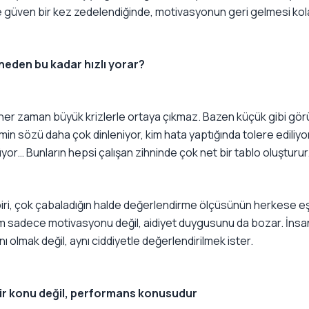
 güven bir kez zedelendiğinde, motivasyonun geri gelmesi kol
 neden bu kadar hızlı yorar?
k her zaman büyük krizlerle ortaya çıkmaz. Bazen küçük gibi gör
imin sözü daha çok dinleniyor, kim hata yaptığında tolere ediliyo
yor… Bunların hepsi çalışan zihninde çok net bir tablo oluşturur
 biri, çok çabaladığın halde değerlendirme ölçüsünün herkese e
um sadece motivasyonu değil, aidiyet duygusunu da bozar. İnsa
nı olmak değil, aynı ciddiyetle değerlendirilmek ister.
bir konu değil, performans konusudur