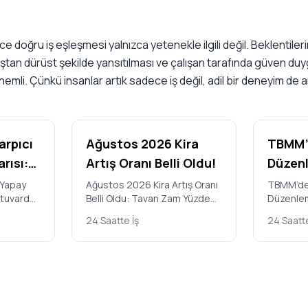
ce doğru iş eşleşmesi yalnızca yetenekle ilgili değil. Beklentileri
ştan dürüst şekilde yansıtılması ve çalışan tarafında güven d
nemli. Çünkü insanlar artık sadece iş değil, adil bir deneyim de a
arpıcı
Ağustos 2026 Kira
TBMM’d
rısı:
Artış Oranı Belli Oldu!
Düzenl
Edildi:
 Yapay
Ağustos 2026 Kira Artış Oranı
TBMM’de 
atuvarda
Belli Oldu: Tavan Zam Yüzde
Düzenlem
i
Yararl
sler
31,90 Türkiye İstatistik
Kimler Ya
andı
Hangi 
24 Saatte İş
24 Saatte
Stanford
Kurumu’nun (TÜİK) açıkladığı
Cezalar 
Geliyo
Temmuz 2…
Büyük Mi