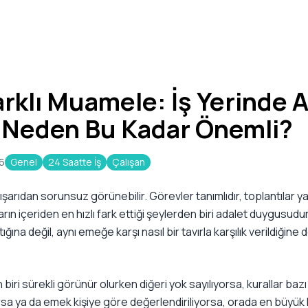
Farklı Muamele: İş Yerinde 
Neden Bu Kadar Önemli?
6
Genel
24 Saatte İş
Çalışan
dışarıdan sorunsuz görünebilir. Görevler tanımlıdır, toplantılar ya
ların içeriden en hızlı fark ettiği şeylerden biri adalet duygusud
ığına değil, aynı emeğe karşı nasıl bir tavırla karşılık verildiğine 
en biri sürekli görünür olurken diğeri yok sayılıyorsa, kurallar baz
yorsa ya da emek kişiye göre değerlendiriliyorsa, orada en büyü