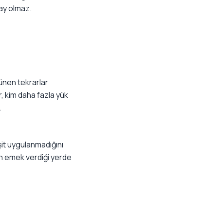
ay olmaz.
ünen tekrarlar
r, kim daha fazla yük
.
şit uygulanmadığını
n emek verdiği yerde