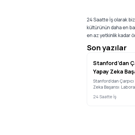
24 Saatte İş olarak biz
kültürünün daha en ba
en az yetkinlik kadar ö
Son yazılar
Stanford’dan Ç
Yapay Zeka Başa
Laboratuvarda
Stanford’dan Çarpıcı
Zeka Başarısı: Labor
Çoğalabilen Yen
Çoğalabilen Yeni Virü
Virüsler Tasarl
24 Saatte İş
Tasarlandı ABD’deki 
Üniversit…