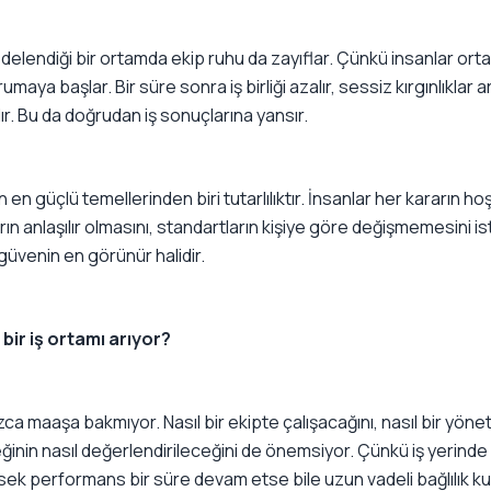
elendiği bir ortamda ekip ruhu da zayıflar. Çünkü insanlar or
umaya başlar. Bir süre sonra iş birliği azalır, sessiz kırgınlıklar a
ır. Bu da doğrudan iş sonuçlarına yansır.
n en güçlü temellerinden biri tutarlılıktır. İnsanlar her kararın ho
 anlaşılır olmasını, standartların kişiye göre değişmemesini ist
de güvenin en görünür halidir.
 bir iş ortamı arıyor?
ca maaşa bakmıyor. Nasıl bir ekipte çalışacağını, nasıl bir yönet
ğinin nasıl değerlendirileceğini de önemsiyor. Çünkü iş yerind
sek performans bir süre devam etse bile uzun vadeli bağlılık k