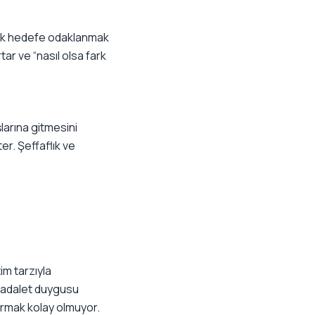
tak hedefe odaklanmak
rtar ve “nasıl olsa fark
şlarına gitmesini
er. Şeffaflık ve
im tarzıyla
e adalet duygusu
urmak kolay olmuyor.