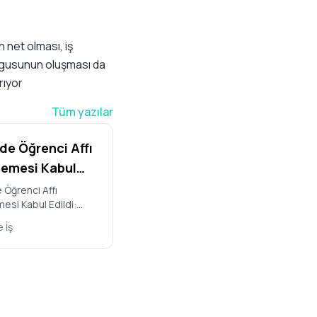
n net olması, iş
uygusunun oluşması da
rıyor
Tüm yazılar
e Öğrenci Affı
emesi Kabul
 Kimler
Öğrenci Affı
esi Kabul Edildi:
anabilecek,
rarlanabilecek, Hangi
Cezalar
 İş
Geliyor? Türkiye
r?
llet Mecl…