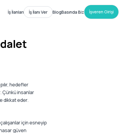
İşveren Girişi
İş İlanları
İş İlanı Ver
Blog
Basında Biz
Adalet
pılır, hedefler
ur. Çünkü insanlar
de dikkat eder.
ı çalışanlar için esneyip
k hasar güven