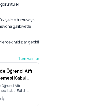
 görüntüler
ürkiye ise turnuvaya
syona galibiyetle
erdeki yıldızlar geçidi
Tüm yazılar
e Öğrenci Affı
emesi Kabul
 Kimler
Öğrenci Affı
esi Kabul Edildi:
anabilecek,
rarlanabilecek, Hangi
Cezalar
 İş
Geliyor? Türkiye
r?
llet Mecl…