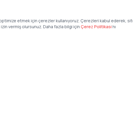
ptimize etmek için çerezler kullanıyoruz. Çerezleri kabul ederek, si
zin vermiş olursunuz. Daha fazla bilgi için
Çerez Politikası
’
nı
Şirket
Anasayfa
İş İlanları
Şirketler İçin
Şirket Giriş
50 840 57 48
Şirket Kayıt
tteis.com