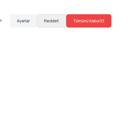
te
Ayarlar
Reddet
Tümünü Kabul Et
Hakkımızda
Sosyal Medya
Bize Ulaş
Instagram
Sıkça Sorulan Sorular
Facebook
Sözleşmeler
X (Twitter)
Linkedin
Youtube