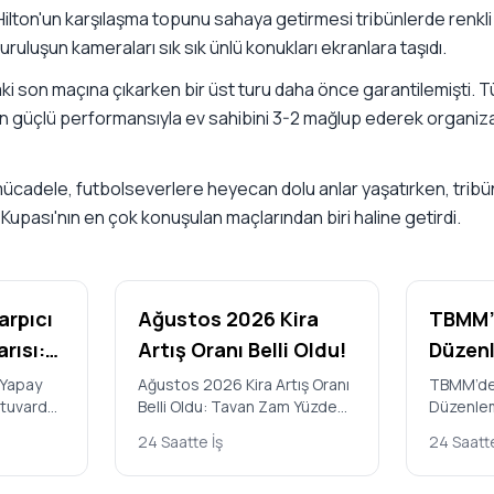
ilton'un karşılaşma topunu sahaya getirmesi tribünlerde renkli
uruluşun kameraları sık sık ünlü konukları ekranlara taşıdı.
 son maçına çıkarken bir üst turu daha önce garantilemişti. T
güçlü performansıyla ev sahibini 3-2 mağlup ederek organiza
cadele, futbolseverlere heyecan dolu anlar yaşatırken, tribünl
Kupası'nın en çok konuşulan maçlarından biri haline getirdi.
arpıcı
Ağustos 2026 Kira
TBMM’d
rısı:
Artış Oranı Belli Oldu!
Düzenl
Edildi:
 Yapay
Ağustos 2026 Kira Artış Oranı
TBMM’de 
atuvarda
Belli Oldu: Tavan Zam Yüzde
Düzenlem
i
Yararl
sler
31,90 Türkiye İstatistik
Kimler Ya
andı
Hangi 
24 Saatte İş
24 Saatte
Stanford
Kurumu’nun (TÜİK) açıkladığı
Cezalar 
Geliyo
Temmuz 2…
Büyük Mi