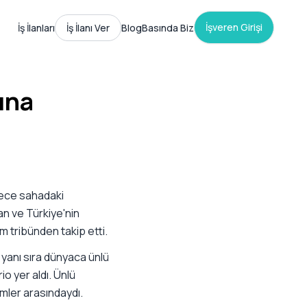
İşveren Girişi
İş İlanları
İş İlanı Ver
Blog
Basında Biz
ına
dece sahadaki
an ve Türkiye'nin
m tribünden takip etti.
 yanı sıra dünyaca ünlü
o yer aldı. Ünlü
imler arasındaydı.