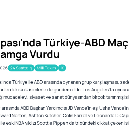
pası'nda Türkiye-ABD Maç
Damga Vurdu
2026
24 Saatte İş
Milli Takım
İK
ı'nda Türkiye ile ABD arasında oynanan grup karşılaşması, sa
ünlerdeki ünlü isimlerle de gündem oldu. Los Angeles'ta oynan
ği mücadeleyi, siyaset ve sanat dünyasından birçok tanınmış isi
r arasında ABD Başkan Yardımcısı JD Vance'in eşi Usha Vance'in
dward Norton, Ashton Kutcher, Colin Farrell ve Leonardo DiCapri
 ile eski NBA yıldızı Scottie Pippen da tribündeki dikkat çeken is