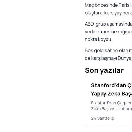
Maç öncesinde Paris H
oluştururken, yayıncı k
ABD, grup aşamasındaki
veda etmesine rağmen 
nokta koydu.
Beş gole sahne olan mü
de karşılaşmayı Dünya 
Son yazılar
Stanford’dan Ç
Yapay Zeka Başa
Laboratuvarda
Stanford’dan Çarpıcı
Zeka Başarısı: Labor
Çoğalabilen Yen
Çoğalabilen Yeni Virü
Virüsler Tasarl
24 Saatte İş
Tasarlandı ABD’deki 
Üniversit…