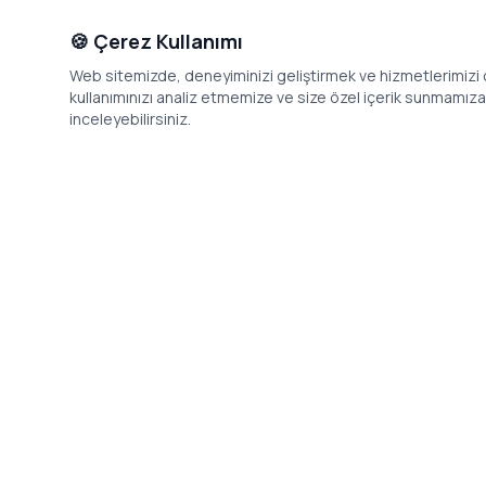
🍪 Çerez Kullanımı
Web sitemizde, deneyiminizi geliştirmek ve hizmetlerimizi o
kullanımınızı analiz etmemize ve size özel içerik sunmamıza i
inceleyebilirsiniz.
İletişim
Adres: Levazım, Korukent Sitesi, Koru
Telefon: 08
Sokak No:30 Daire:5, 34340
dev@24saa