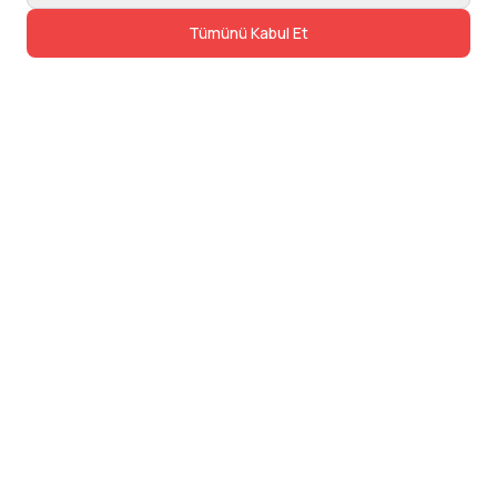
Tümünü Kabul Et
İletişim
Adres: Levazım, Korukent Sitesi, Koru
Sokak No:30 Daire:5, 34340
Beşiktaş/Istanbul
Telefon: 0850 840 57 48
dev@24saatteis.com