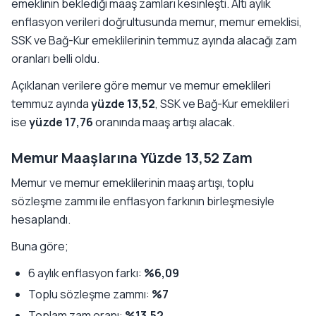
emeklinin beklediği maaş zamları kesinleşti. Altı aylık
enflasyon verileri doğrultusunda memur, memur emeklisi,
SSK ve Bağ-Kur emeklilerinin temmuz ayında alacağı zam
oranları belli oldu.
Açıklanan verilere göre memur ve memur emeklileri
temmuz ayında
yüzde 13,52
, SSK ve Bağ-Kur emeklileri
ise
yüzde 17,76
oranında maaş artışı alacak.
Memur Maaşlarına Yüzde 13,52 Zam
Memur ve memur emeklilerinin maaş artışı, toplu
sözleşme zammı ile enflasyon farkının birleşmesiyle
hesaplandı.
Buna göre;
6 aylık enflasyon farkı:
%6,09
Toplu sözleşme zammı:
%7
Toplam zam oranı:
%13,52