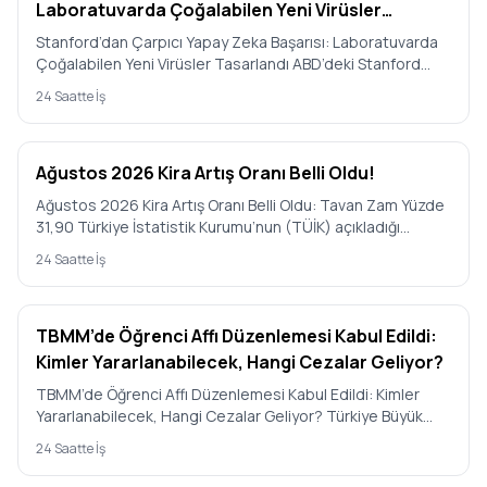
Laboratuvarda Çoğalabilen Yeni Virüsler
Tasarlandı
Stanford’dan Çarpıcı Yapay Zeka Başarısı: Laboratuvarda
Çoğalabilen Yeni Virüsler Tasarlandı ABD’deki Stanford
Üniversit…
24 Saatte İş
Ağustos 2026 Kira Artış Oranı Belli Oldu!
Ağustos 2026 Kira Artış Oranı Belli Oldu: Tavan Zam Yüzde
31,90 Türkiye İstatistik Kurumu’nun (TÜİK) açıkladığı
Temmuz 2…
24 Saatte İş
TBMM’de Öğrenci Affı Düzenlemesi Kabul Edildi:
Kimler Yararlanabilecek, Hangi Cezalar Geliyor?
TBMM’de Öğrenci Affı Düzenlemesi Kabul Edildi: Kimler
Yararlanabilecek, Hangi Cezalar Geliyor? Türkiye Büyük
Millet Mecl…
24 Saatte İş