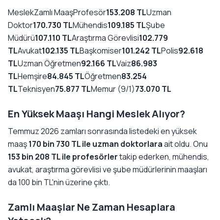
MeslekZamlı MaaşProfesör
153.208 TL
Uzman
Doktor
170.730 TL
Mühendis
109.185 TL
Şube
Müdürü
107.110 TL
Araştırma Görevlisi
102.779
TL
Avukat
102.135 TL
Başkomiser
101.242 TL
Polis
92.618
TL
Uzman Öğretmen
92.166 TL
Vaiz
86.983
TL
Hemşire
84.845 TL
Öğretmen
83.254
TL
Teknisyen
75.877 TL
Memur (9/1)
73.070 TL
En Yüksek Maaşı Hangi Meslek Alıyor?
Temmuz 2026 zamları sonrasında listedeki en yüksek
maaş
170 bin 730 TL ile uzman doktorlara
ait oldu. Onu
153 bin 208 TL ile profesörler
takip ederken, mühendis,
avukat, araştırma görevlisi ve şube müdürlerinin maaşları
da 100 bin TL'nin üzerine çıktı.
Zamlı Maaşlar Ne Zaman Hesaplara