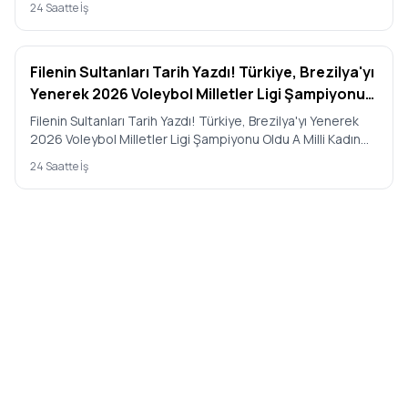
24 Saatte İş
Filenin Sultanları Tarih Yazdı! Türkiye, Brezilya'yı
Yenerek 2026 Voleybol Milletler Ligi Şampiyonu
Oldu
Filenin Sultanları Tarih Yazdı! Türkiye, Brezilya'yı Yenerek
2026 Voleybol Milletler Ligi Şampiyonu Oldu A Milli Kadın
V…
24 Saatte İş